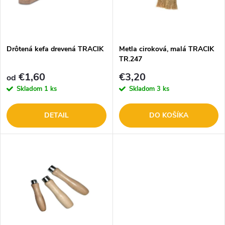
n
i
i
s
e
Drôtená kefa drevená TRACIK
Metla ciroková, malá TRACIK
TR.247
p
p
€1,60
€3,20
od
r
Skladom
1 ks
Skladom
3 ks
r
o
DETAIL
DO KOŠÍKA
o
d
d
u
u
k
k
t