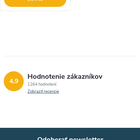
O
v
l
á
Hodnotenie zákazníkov
d
4,9
1264 hodnotení
a
Zobraziť recenzie
c
i
e
Odoberať newsletter