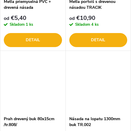
Metla priemyselná PVC +
Metla portviš s drevenou
drevená násada
násadou TRACIK
€5,40
€10,90
od
od
Skladom
1 ks
Skladom
4 ks
DETAIL
DETAIL
Prah drevený buk 80x15cm
Násada na lopatu 1300mm
/tr.808/
buk TR.002