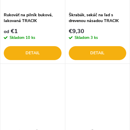
t
o
o
Rukoväť na pilník buková,
Škrabák, sekáč na ľad s
lakovaná TRACIK
drevenou násadou TRACIK
v
v
€1
€9,30
od
Skladom
10 ks
Skladom
3 ks
DETAIL
DETAIL