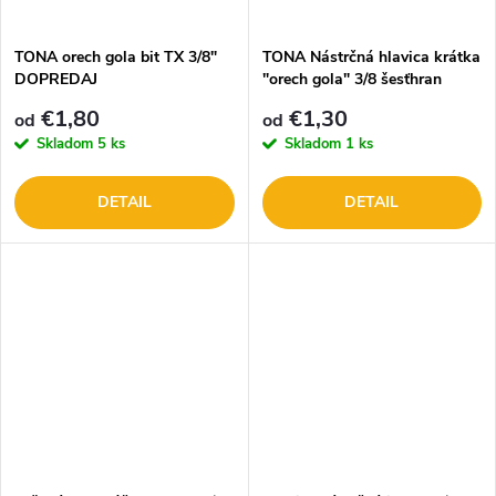
t
o
o
TONA orech gola bit TX 3/8"
TONA Nástrčná hlavica krátka
DOPREDAJ
"orech gola" 3/8 šesťhran
v
v
€1,80
€1,30
od
od
Skladom
5 ks
Skladom
1 ks
DETAIL
DETAIL