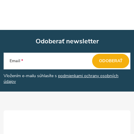
c
i
e
Odoberať newsletter
p
Z
r
Email
ODOBERAŤ
v
á
k
Vložením e-mailu súhlasíte s
podmienkami ochrany osobných
p
údajov
y
ä
v
t
ý
p
i