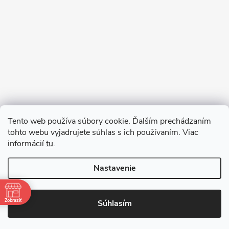
Sledovať na Instagrame
Tento web používa súbory cookie. Ďalším prechádzaním
tohto webu vyjadrujete súhlas s ich používaním. Viac
informácií
tu
.
Nastavenie
Copyright 2026
remab.sk
. Všetky práva vyhradené.
Zobraziť
Súhlasím
Vytvoril Shoptet