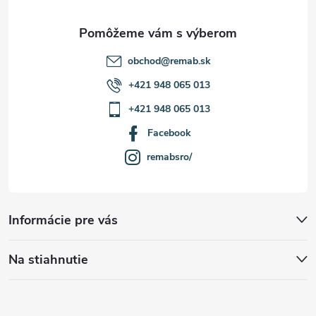
i
e
s
u
obchod
@
remab.sk
+421 948 065 013
+421 948 065 013
Facebook
remabsro/
Informácie pre vás
Na stiahnutie