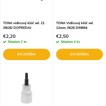
n
i
i
s
e
TONA vidlicový kľúč veľ. 21
TONA Vidlicový kľúč veľ.
/0626/ DOPREDAJ
12mm, 0626 DIN894
p
DOPREDAJ
p
€2,20
€2,50
r
Skladom
2 ks
Skladom
4 ks
r
o
DO KOŠÍKA
DO KOŠÍKA
o
d
d
u
u
k
k
t