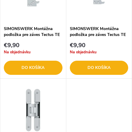
n
i
i
s
e
SIMONSWERK Montážna
SIMONSWERK Montážna
podložka pre záves Tectus TE
podložka pre záves Tectus TE
p
340 (5 401380 0 01006)
240 (5 400441 0 01006)
p
€9,90
€9,90
r
Na objednávku
Na objednávku
r
o
DO KOŠÍKA
DO KOŠÍKA
o
d
d
u
u
k
k
t