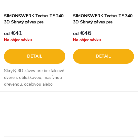
t
o
o
SIMONSWERK Tectus TE 240
SIMONSWERK Tectus TE 340
3D Skrytý záves pre
3D Skrytý záves pre
v
bezfalcové dvere
bezfalcové dvere
v
€41
€46
od
od
Na objednávku
Na objednávku
DETAIL
DETAIL
Skrytý 3D záves pre bezfalcové
dvere s obložkovou, masívnou
drevenou, oceľovou alebo
hliníkovou zárubňou v
striebornom alebo čiernom
prevedení.
O
v
l