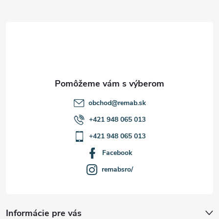
ä
v
t
ý
p
i
i
e
s
u
obchod
@
remab.sk
+421 948 065 013
+421 948 065 013
Facebook
remabsro/
Informácie pre vás