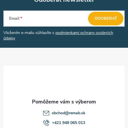
p
Z
r
Email
ODOBERAŤ
v
á
k
Vložením e-mailu súhlasíte s
podmienkami ochrany osobných
p
údajov
y
ä
v
t
ý
p
i
i
e
s
u
obchod
@
remab.sk
+421 948 065 013