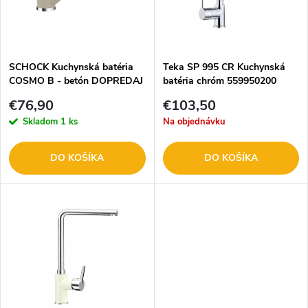
n
i
i
s
e
SCHOCK Kuchynská batéria
Teka SP 995 CR Kuchynská
COSMO B - betón DOPREDAJ
batéria chróm 559950200
p
p
€76,90
€103,50
r
Skladom
1 ks
Na objednávku
r
o
DO KOŠÍKA
DO KOŠÍKA
o
d
d
u
u
k
k
t