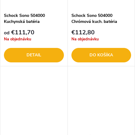
t
o
o
Schock Sono 504000
Schock Sono 504000
Kuchynská batéria
Chrómová kuch. batéria
v
v
€111,70
€112,80
od
Na objednávku
Na objednávku
DETAIL
DO KOŠÍKA