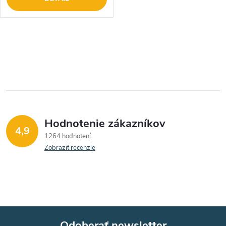
O
v
l
á
Hodnotenie zákazníkov
d
4,9
1264 hodnotení
a
Zobraziť recenzie
c
i
e
Odoberať newsletter