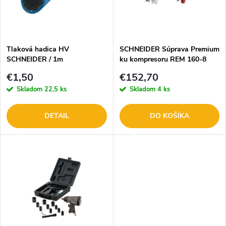
n
i
i
s
e
Tlaková hadica HV
SCHNEIDER Súprava Premium
SCHNEIDER / 1m
ku kompresoru REM 160-8
p
1129706427
p
€1,50
€152,70
r
Skladom
22,5 ks
Skladom
4 ks
r
o
DETAIL
DO KOŠÍKA
o
d
d
u
u
k
k
t