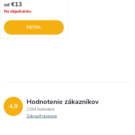
€13
od
Na objednávku
DETAIL
O
v
l
á
Hodnotenie zákazníkov
d
4,9
1264 hodnotení
a
Zobraziť recenzie
c