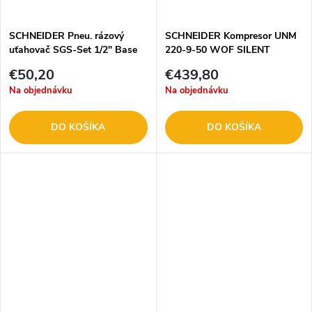
t
o
o
SCHNEIDER Pneu. rázový
SCHNEIDER Kompresor UNM
uťahovač SGS-Set 1/2" Base
220-9-50 WOF SILENT
v
DGKD322820
1129740309
v
€50,20
€439,80
Na objednávku
Na objednávku
DO KOŠÍKA
DO KOŠÍKA