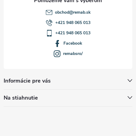
s
u
obchod
@
remab.sk
+421 948 065 013
+421 948 065 013
Facebook
remabsro/
Informácie pre vás
Na stiahnutie