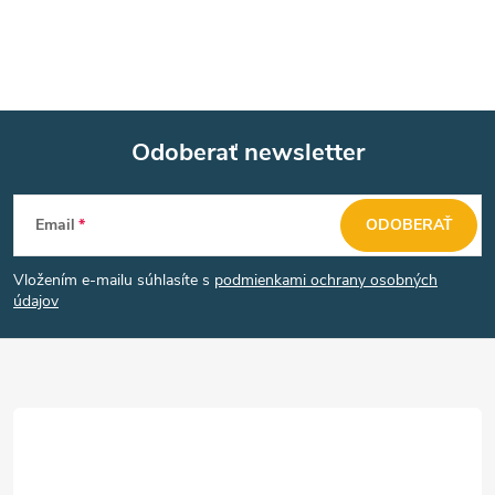
c
i
e
Odoberať newsletter
p
Z
r
Email
ODOBERAŤ
v
á
k
Vložením e-mailu súhlasíte s
podmienkami ochrany osobných
p
údajov
y
ä
v
t
ý
p
i