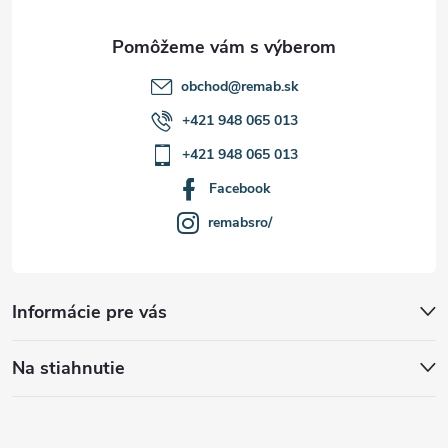
i
e
s
u
obchod
@
remab.sk
+421 948 065 013
+421 948 065 013
Facebook
remabsro/
Informácie pre vás
Na stiahnutie