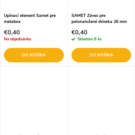
t
o
o
Upínací element Samet pre
SAMET Záves pre
metabox
polonaložené dvierka 26 mm
v
v
€0,40
€0,40
Na objednávku
Skladom
8 ks
DO KOŠÍKA
DO KOŠÍKA