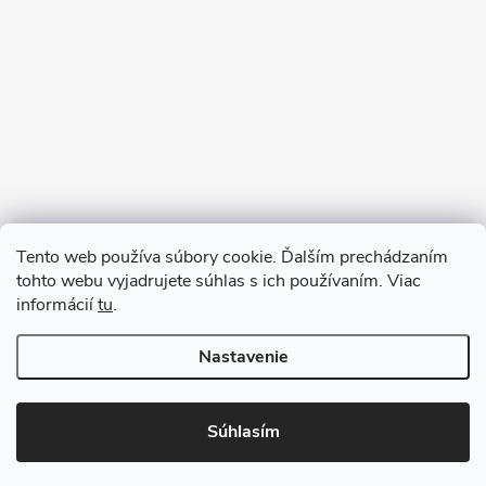
Sledovať na Instagrame
Tento web používa súbory cookie. Ďalším prechádzaním
tohto webu vyjadrujete súhlas s ich používaním. Viac
informácií
tu
.
Nastavenie
Copyright 2026
remab.sk
. Všetky práva vyhradené.
Súhlasím
Vytvoril Shoptet