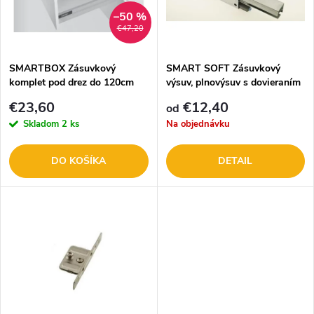
n
i
–50 %
€47,20
i
s
e
SMARTBOX Zásuvkový
SMART SOFT Zásuvkový
komplet pod drez do 120cm
výsuv, plnovýsuv s dovieraním
p
DOPREDAJ
p
€23,60
€12,40
od
r
Skladom
2 ks
Na objednávku
r
o
DO KOŠÍKA
DETAIL
o
d
d
u
u
k
k
t