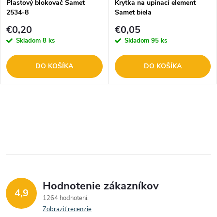
Plastový blokovač Samet
Krytka na upínací element
2534-8
Samet biela
€0,20
€0,05
Skladom
8 ks
Skladom
95 ks
DO KOŠÍKA
DO KOŠÍKA
O
v
l
á
Hodnotenie zákazníkov
d
4,9
1264 hodnotení
a
Zobraziť recenzie