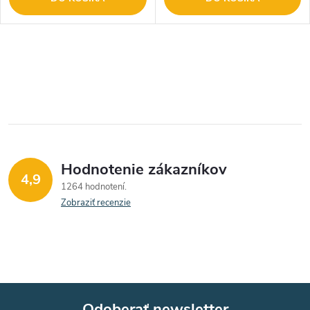
O
v
l
á
Hodnotenie zákazníkov
d
4,9
1264 hodnotení
a
Zobraziť recenzie
c
i
e
Odoberať newsletter