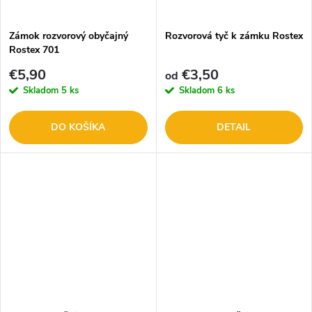
t
o
o
Zámok rozvorový obyčajný
Rozvorová tyč k zámku Rostex
Rostex 701
v
v
€5,90
€3,50
od
Skladom
5 ks
Skladom
6 ks
DO KOŠÍKA
DETAIL