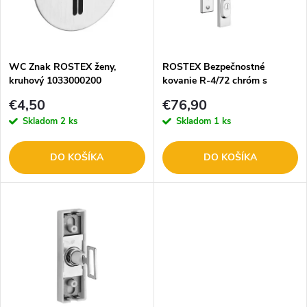
n
i
i
s
e
WC Znak ROSTEX ženy,
ROSTEX Bezpečnostné
kruhový 1033000200
kovanie R-4/72 chróm s
p
vložkou, kľučka+kľučka
p
€4,50
€76,90
VÝPREDAJ
r
Skladom
2 ks
Skladom
1 ks
r
o
DO KOŠÍKA
DO KOŠÍKA
o
d
d
u
u
k
k
t