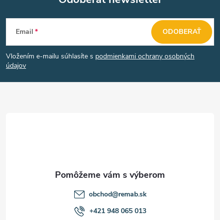
p
Z
r
Email
ODOBERAŤ
v
á
k
Vložením e-mailu súhlasíte s
podmienkami ochrany osobných
p
údajov
y
ä
v
t
ý
p
i
i
e
s
u
obchod
@
remab.sk
+421 948 065 013