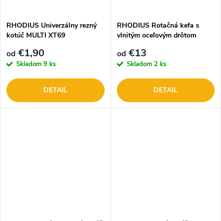
t
o
o
RHODIUS Univerzálny rezný
RHODIUS Rotačná kefa s
kotúč MULTI XT69
vlnitým oceľovým drôtom
v
v
€1,90
€13
od
od
Skladom
9 ks
Skladom
2 ks
DETAIL
DETAIL