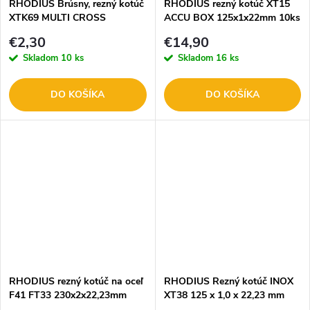
RHODIUS Brúsny, rezný kotúč
RHODIUS rezný kotúč XT15
XTK69 MULTI CROSS
ACCU BOX 125x1x22mm 10ks
125x1,9mm 2v1 211452
/210248/
€2,30
€14,90
Skladom
10 ks
Skladom
16 ks
DO KOŠÍKA
DO KOŠÍKA
RHODIUS rezný kotúč na oceľ
RHODIUS Rezný kotúč INOX
F41 FT33 230x2x22,23mm
XT38 125 x 1,0 x 22,23 mm
200979
204621