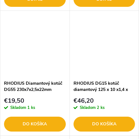
RHODIUS Diamantový kotúč
RHODIUS DG15 kotúč
DG55 230x7x2,5x22mm
diamantový 125 x 10 x1,4 x
303410
22,23 mm 303870
€19,50
€46,20
Skladom
1 ks
Skladom
2 ks
DO KOŠÍKA
DO KOŠÍKA