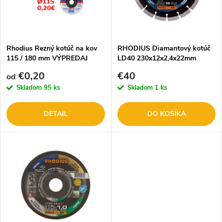
n
i
i
s
e
Rhodius Rezný kotúč na kov
RHODIUS Diamantový kotúč
115 / 180 mm VÝPREDAJ
LD40 230x12x2,4x22mm
p
302454
p
€0,20
€40
od
r
Skladom
95 ks
Skladom
1 ks
r
o
DETAIL
DO KOŠÍKA
o
d
d
u
u
k
k
t