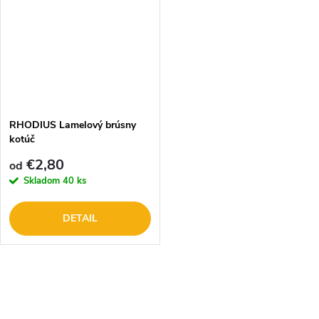
RHODIUS Lamelový brúsny
kotúč
€2,80
od
Skladom
40 ks
DETAIL
O
v