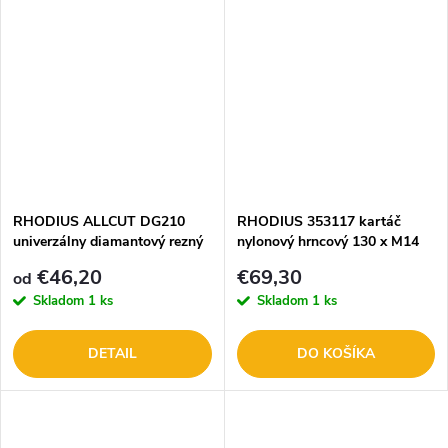
RHODIUS ALLCUT DG210
RHODIUS 353117 kartáč
univerzálny diamantový rezný
nylonový hrncový 130 x M14
kotúč
P80
€46,20
€69,30
od
Skladom
1 ks
Skladom
1 ks
DETAIL
DO KOŠÍKA