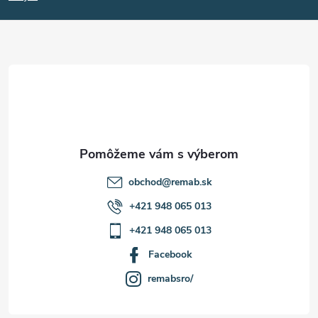
p
y
ä
v
t
ý
p
i
i
e
s
u
obchod
@
remab.sk
+421 948 065 013
+421 948 065 013
Facebook
remabsro/