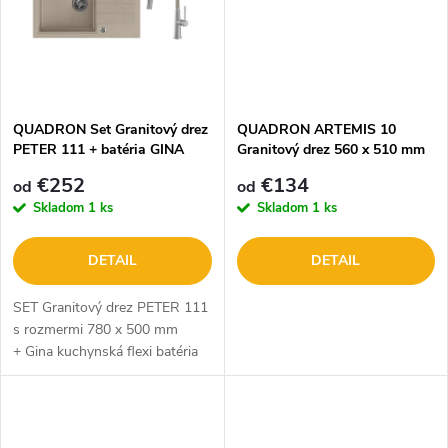
t
o
o
v
v
QUADRON Set Granitový drez
QUADRON ARTEMIS 10
PETER 111 + batéria GINA
Granitový drez 560 x 510 mm
€252
€134
od
od
Skladom
1 ks
Skladom
1 ks
DETAIL
DETAIL
SET Granitový drez PETER 111
s rozmermi 780 x 500 mm
+ Gina kuchynská flexi batéria
so sprškou. Dostupné v troch
farebných variantoch: béžový,
sivý a very black...