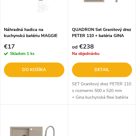
n
i
i
s
e
Náhradná hadica na
QUADRON Set Granitový drez
kuchynskú batériu MAGGIE
PETER 110 + batéria GINA
p
čierna
p
€17
€238
od
r
Skladom
1 ks
Na objednávku
r
o
DO KOŠÍKA
DETAIL
o
d
SET Granitový drez PETER 110
d
s rozmermi 500 x 520 mm
+ Gina kuchynská flexi batéria
u
so sprškou. Dostupné v troch
u
farebných variantoch: béžový,
k
sivý a very black
k
t