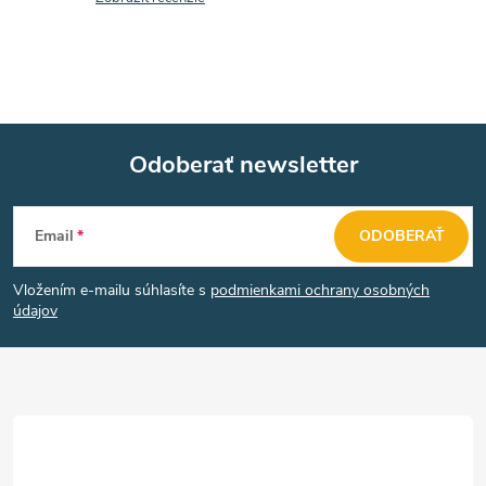
p
i
e
r
v
k
Odoberať newsletter
y
Z
v
Email
ODOBERAŤ
á
ý
Vložením e-mailu súhlasíte s
podmienkami ochrany osobných
p
údajov
p
ä
i
s
t
u
i