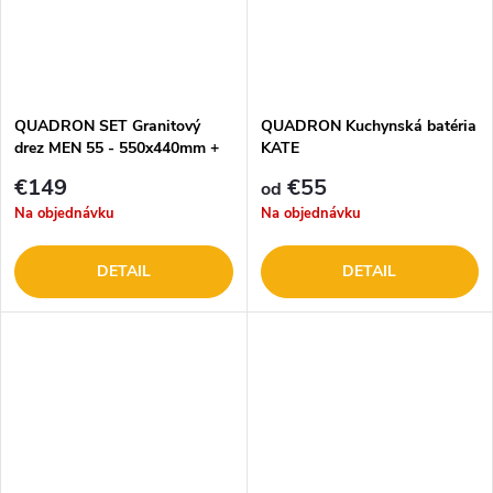
QUADRON SET Granitový
QUADRON Kuchynská batéria
drez MEN 55 - 550x440mm +
KATE
batéria + dávkovač + krytka
€149
€55
od
Na objednávku
Na objednávku
DETAIL
DETAIL