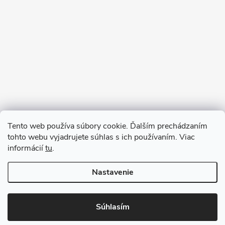
Sledovať na Instagrame
Tento web používa súbory cookie. Ďalším prechádzaním
tohto webu vyjadrujete súhlas s ich používaním. Viac
informácií
tu
.
Nastavenie
Copyright 2026
remab.sk
. Všetky práva vyhradené.
Súhlasím
Vytvoril Shoptet