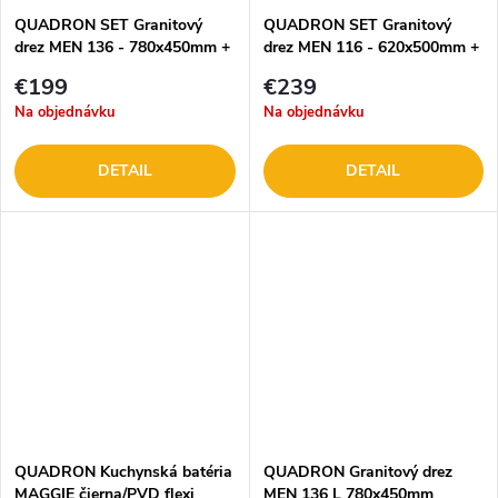
QUADRON SET Granitový
QUADRON SET Granitový
drez MEN 136 - 780x450mm +
drez MEN 116 - 620x500mm +
batéria HD + krytka
batéria Magie + dávkovač +
€199
€239
krytka
Na objednávku
Na objednávku
DETAIL
DETAIL
QUADRON Kuchynská batéria
QUADRON Granitový drez
MAGGIE čierna/PVD flexi
MEN 136 L 780x450mm