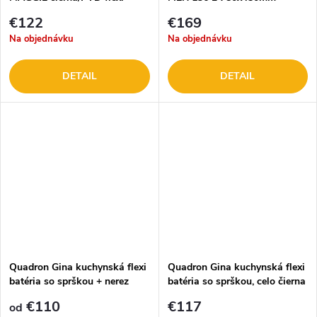
€122
€169
Na objednávku
Na objednávku
DETAIL
DETAIL
Quadron Gina kuchynská flexi
Quadron Gina kuchynská flexi
batéria so sprškou + nerez
batéria so sprškou, celo čierna
€110
€117
od