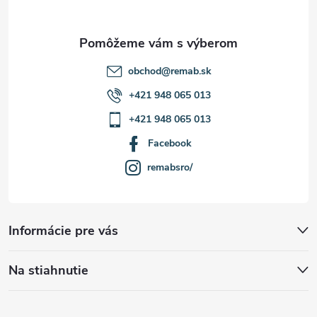
e
obchod
@
remab.sk
+421 948 065 013
+421 948 065 013
Facebook
remabsro/
Informácie pre vás
Na stiahnutie