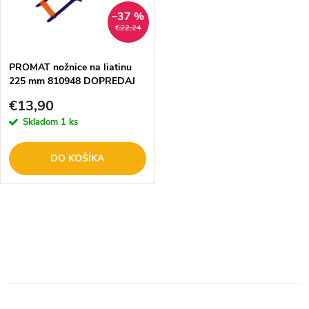
n
i
–37 %
€22,24
i
s
e
PROMAT nožnice na liatinu
225 mm 810948 DOPREDAJ
p
p
€13,90
r
Skladom
1 ks
r
o
DO KOŠÍKA
o
d
d
O
u
u
v
k
l
k
t
á