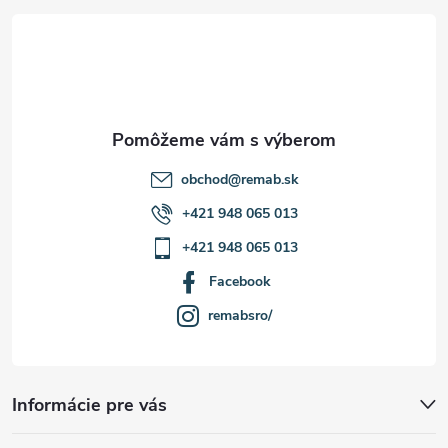
t
ý
p
i
i
e
s
u
obchod
@
remab.sk
+421 948 065 013
+421 948 065 013
Facebook
remabsro/
Informácie pre vás