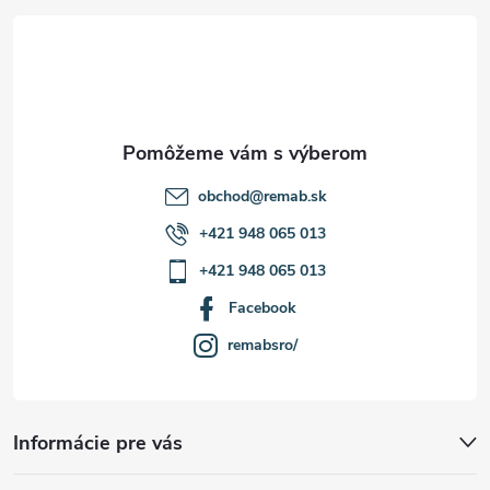
t
ý
p
i
i
e
s
u
obchod
@
remab.sk
+421 948 065 013
+421 948 065 013
Facebook
remabsro/
Informácie pre vás