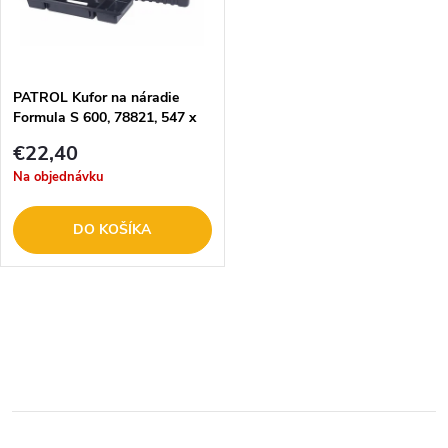
n
i
i
s
e
PATROL Kufor na náradie
Formula S 600, 78821, 547 x
p
271 x 278 mm
p
€22,40
r
Na objednávku
r
o
DO KOŠÍKA
o
d
d
O
u
u
v
k
l
k
t
á