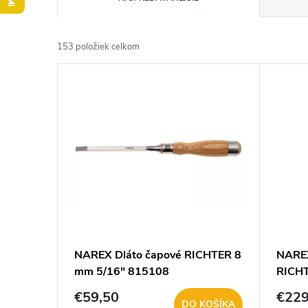
a
153
položiek celkom
d
V
e
ý
n
p
i
i
e
s
p
p
NAREX Dláto čapové RICHTER 8
NAREX
r
mm 5/16" 815108
RICHT
r
o
€59,50
€22
DO KOŠÍKA