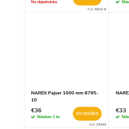
o
Na objednávku
Skl
d
Kód:
5832-8
d
u
u
k
k
t
t
o
o
v
v
NAREX Pajser 1000 mm 8795-
NARE
10
€36
€33
DO KOŠÍKA
Skladom
1 ks
Skl
Kód:
33040