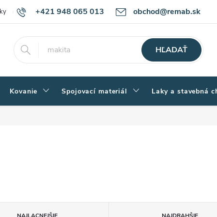
+421 948 065 013
obchod@remab.sk
ky
Podmienky ochrany osobných údajov
Ako nakupovať
Rekl
HĽADAŤ
Kovanie
Spojovací materiál
Laky a stavebná c
NAJLACNEJŠIE
NAJDRAHŠIE