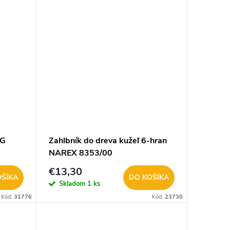
-G
Zahlbník do dreva kužeľ 6-hran
NAREX 8353/00
€13,30
OŠÍKA
DO KOŠÍKA
Skladom
1 ks
Kód:
31776
Kód:
23730