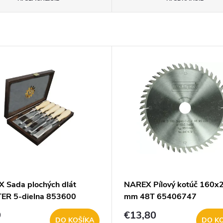
 Sada plochých dlát
NAREX Pílový kotúč 160x
ER 5-dielna 853600
mm 48T 65406747
9
€13,80
DO KOŠÍKA
DO K