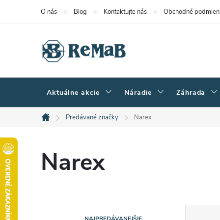
Prejsť
O nás
Blog
Kontaktujte nás
Obchodné podmien
na
obsah
Aktuálne akcie
Náradie
Záhrada
Predávané značky
Narex
Domov
Narex
R
NAJPREDÁVANEJŠIE