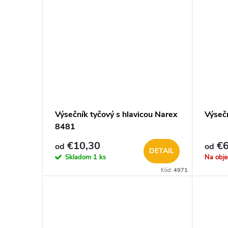
Výsečník tyčový s hlavicou Narex
Výseč
8481
€10,30
€6
od
od
DETAIL
Skladom
1 ks
Na obj
Kód:
4971