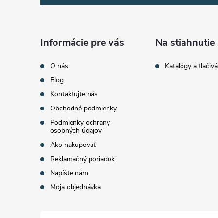
p
v
ý
ä
Informácie pre vás
Na stiahnutie
p
t
O nás
Katalógy a tlačivá
i
Blog
i
s
Kontaktujte nás
Obchodné podmienky
e
u
Podmienky ochrany
osobných údajov
Ako nakupovať
Reklamačný poriadok
Napíšte nám
Moja objednávka