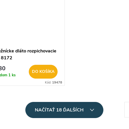
žnícke dláto rozpichovacie
 8172
30
DO KOŠÍKA
adom
1 ks
Kód:
19478
S
NAČÍTAŤ 18 ĎALŠÍCH
t
r