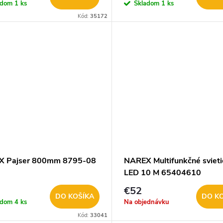
adom
1 ks
Skladom
1 ks
Kód:
35172
X Pajser 800mm 8795-08
NAREX Multifunkčné svieti
LED 10 M 65404610
€52
DO KOŠÍKA
DO K
adom
4 ks
Na objednávku
Kód:
33041