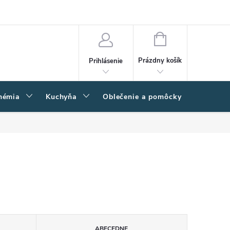
amačný poriadok
Napíšte nám
Moja objednávka
NÁKUPNÝ
KOŠÍK
Prázdny košík
Prihlásenie
hémia
Kuchyňa
Oblečenie a pomôcky
Kľučk
ABECEDNE