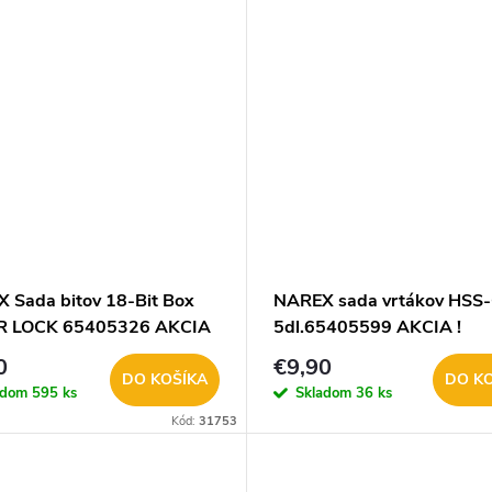
 Sada bitov 18-Bit Box
NAREX sada vrtákov HSS
R LOCK 65405326 AKCIA
5dl.65405599 AKCIA !
0
€9,90
DO KOŠÍKA
DO K
adom
595 ks
Skladom
36 ks
Kód:
31753