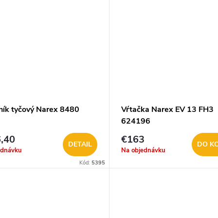
ník tyčový Narex 8480
Vŕtačka Narex EV 13 FH3
624196
,40
€163
DETAIL
DO K
ednávku
Na objednávku
Kód:
5395