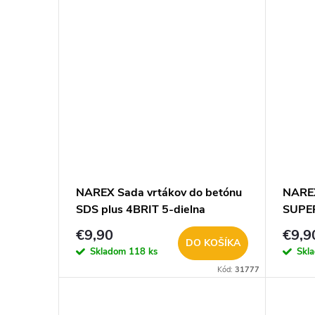
NAREX Sada vrtákov do betónu
NAREX
SDS plus 4BRIT 5-dielna
SUPE
65405610 AKCIA !
!
€9,90
€9,9
DO KOŠÍKA
Skladom
118 ks
Skl
Kód:
31777