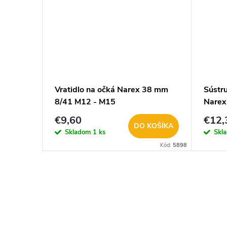
Vratidlo na očká Narex 38 mm
Sústru
8/41 M12 - M15
Narex
€9,60
€12,
DO KOŠÍKA
Skladom
1 ks
Skl
Kód:
5898
O
v