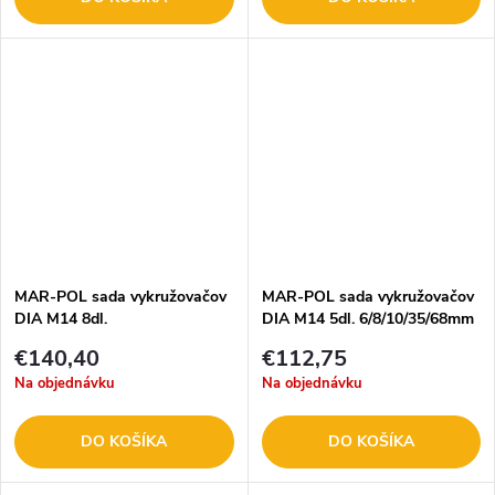
MAR-POL sada vykružovačov
MAR-POL sada vykružovačov
DIA M14 8dl.
DIA M14 5dl. 6/8/10/35/68mm
6/8/10/12/20/35/45/68 mm
RAPID M22595
€140,40
€112,75
RAPID M22594
Na objednávku
Na objednávku
DO KOŠÍKA
DO KOŠÍKA