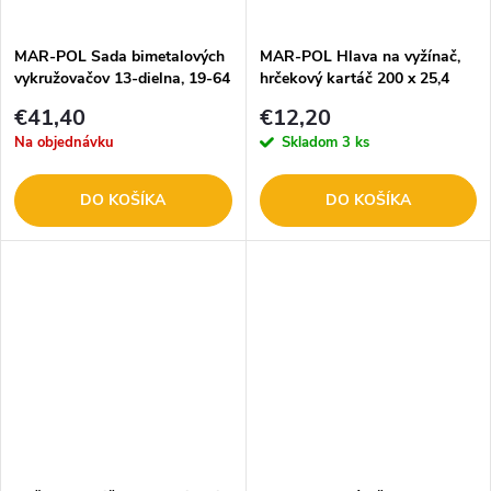
t
o
o
MAR-POL Sada bimetalových
MAR-POL Hlava na vyžínač,
vykružovačov 13-dielna, 19-64
hrčekový kartáč 200 x 25,4
v
mm M22573
mm M06973
v
€41,40
€12,20
Na objednávku
Skladom
3 ks
DO KOŠÍKA
DO KOŠÍKA