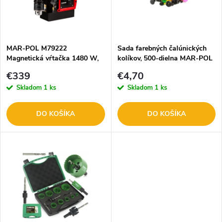
n
i
i
s
e
MAR-POL M79222
Sada farebných čalúnických
Magnetická vŕtačka 1480 W,
kolíkov, 500-dielna MAR-POL
p
11 500 N
M66568
p
€339
€4,70
r
Skladom
1 ks
Skladom
1 ks
r
o
DO KOŠÍKA
DO KOŠÍKA
o
d
d
u
u
k
k
t