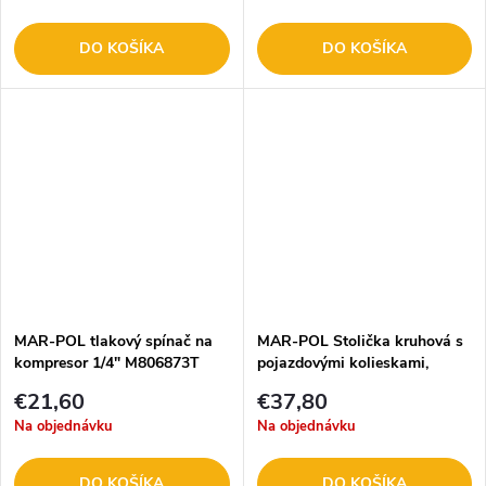
DO KOŠÍKA
DO KOŠÍKA
MAR-POL tlakový spínač na
MAR-POL Stolička kruhová s
kompresor 1/4" M806873T
pojazdovými kolieskami,
výška sedenia 40-52 cm,
€21,60
€37,80
M80192
Na objednávku
Na objednávku
DO KOŠÍKA
DO KOŠÍKA