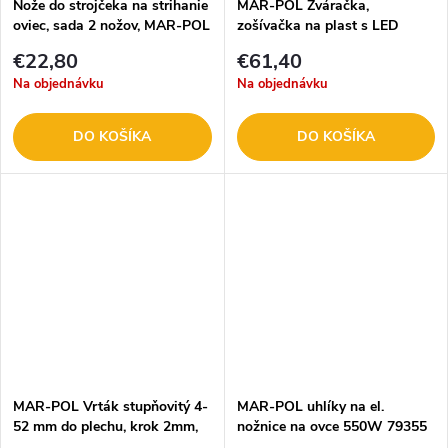
Nože do strojčeka na strihanie
MAR-POL Zváračka,
oviec, sada 2 nožov, MAR-POL
zošívačka na plast s LED
M79356
svetlom M57457
€22,80
€61,40
Na objednávku
Na objednávku
DO KOŠÍKA
DO KOŠÍKA
MAR-POL Vrták stupňovitý 4-
MAR-POL uhlíky na el.
52 mm do plechu, krok 2mm,
nožnice na ovce 550W 79355
RAPID M22339