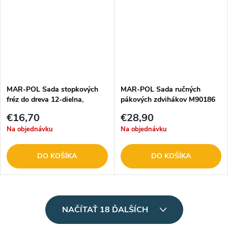
MAR-POL Sada stopkových
MAR-POL Sada ručných
fréz do dreva 12-dielna,
pákových zdvihákov M90186
stopka 8 mm M22549
€16,70
€28,90
Na objednávku
Na objednávku
DO KOŠÍKA
DO KOŠÍKA
O
NAČÍTAŤ 18 ĎALŠÍCH
v