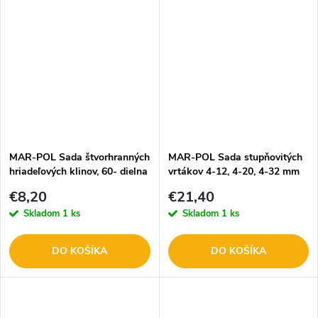
MAR-POL Sada štvorhranných
MAR-POL Sada stupňovitých
hriadeľových klinov, 60- dielna
vrtákov 4-12, 4-20, 4-32 mm
M66492
RAPID M22345
€8,20
€21,40
Skladom
1 ks
Skladom
1 ks
DO KOŠÍKA
DO KOŠÍKA