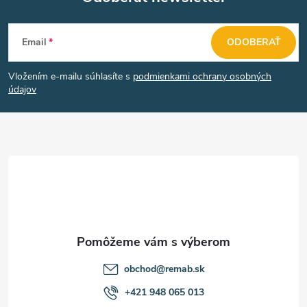
y
Z
v
Email
ODOBERAŤ
á
ý
Vložením e-mailu súhlasíte s
podmienkami ochrany osobných
p
údajov
p
ä
i
s
t
u
i
e
obchod
@
remab.sk
+421 948 065 013