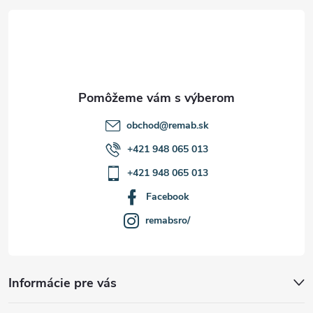
t
ý
p
i
i
e
s
u
obchod
@
remab.sk
+421 948 065 013
+421 948 065 013
Facebook
remabsro/
Informácie pre vás