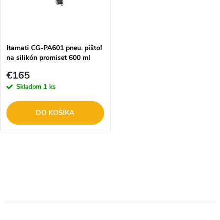
n
i
i
s
e
Itamati CG-PA601 pneu. pištoľ
na silikón promiset 600 ml
p
p
€165
r
Skladom
1 ks
r
o
DO KOŠÍKA
o
d
d
O
u
u
v
k
l
k
t
á