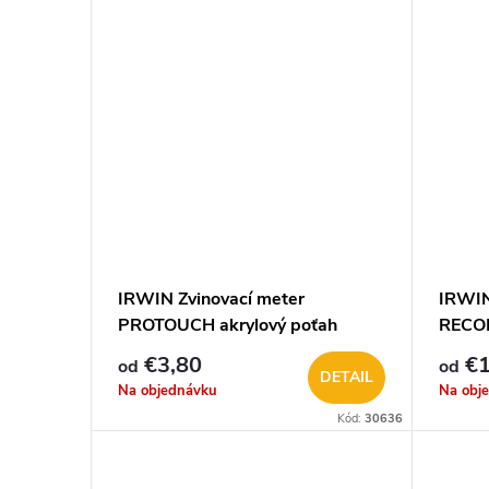
IRWIN Zvinovací meter
IRWIN
PROTOUCH akrylový poťah
RECO
€3,80
€
od
od
DETAIL
Na objednávku
Na obj
Kód:
30636