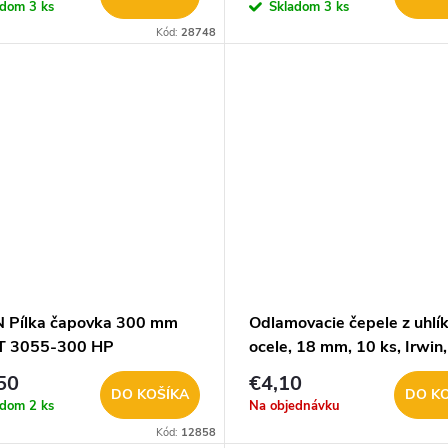
adom
3 ks
Skladom
3 ks
Kód:
28748
 Pílka čapovka 300 mm
Odlamovacie čepele z uhlík
T 3055-300 HP
ocele, 18 mm, 10 ks, Irwin,
10504562
50
€4,10
DO KOŠÍKA
DO K
adom
2 ks
Na objednávku
Kód:
12858