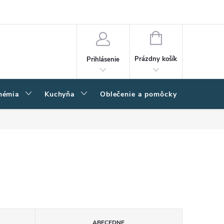
amačný poriadok
Napíšte nám
Moja objednávka
NÁKUPNÝ
KOŠÍK
Prázdny košík
Prihlásenie
hémia
Kuchyňa
Oblečenie a pomôcky
Kľučk
ABECEDNE