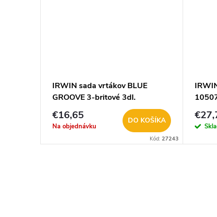
IRWIN sada vrtákov BLUE
IRWIN
GROOVE 3-britové 3dl.
1050
10506627
€16,65
€27,
DO KOŠÍKA
Na objednávku
Skl
Kód:
27243
O
v