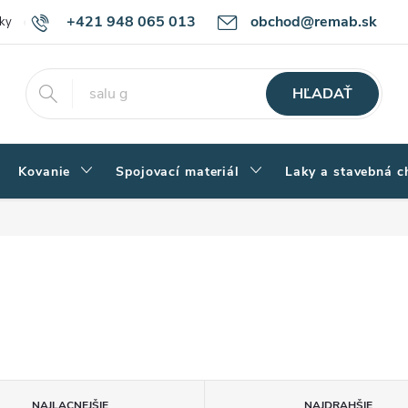
+421 948 065 013
obchod@remab.sk
ky
Podmienky ochrany osobných údajov
Ako nakupovať
Rekl
HĽADAŤ
Kovanie
Spojovací materiál
Laky a stavebná c
NAJLACNEJŠIE
NAJDRAHŠIE