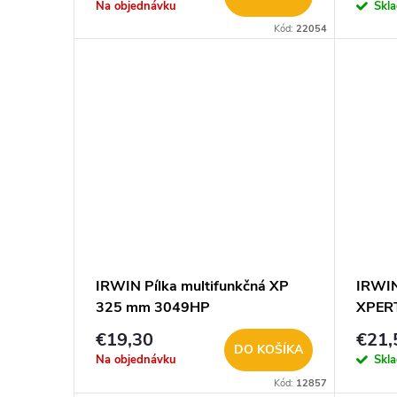
o
Na objednávku
Skl
d
Kód:
22054
d
u
u
k
k
t
t
o
o
v
v
IRWIN Pílka multifunkčná XP
IRWIN
325 mm 3049HP
XPER
€19,30
€21,
DO KOŠÍKA
Na objednávku
Skl
Kód:
12857