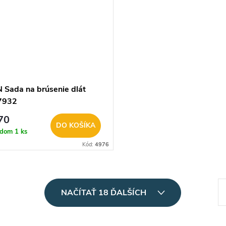
 Sada na brúsenie dlát
7932
70
DO KOŠÍKA
adom
1 ks
Kód:
4976
S
NAČÍTAŤ 18 ĎALŠÍCH
t
r