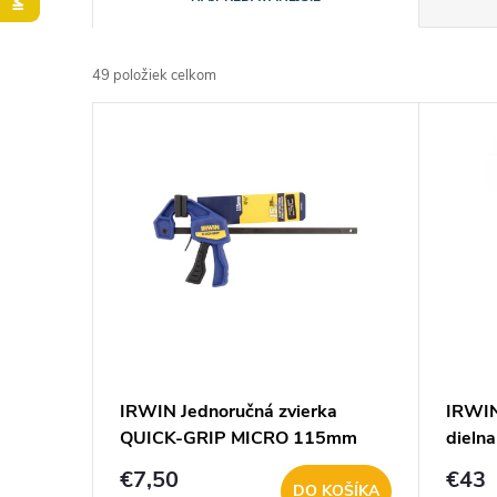
a
49
položiek celkom
d
V
e
ý
n
p
i
i
e
s
p
p
IRWIN Jednoručná zvierka
IRWIN
r
QUICK-GRIP MICRO 115mm
dieln
r
T53006EL7
o
€7,50
€43
DO KOŠÍKA