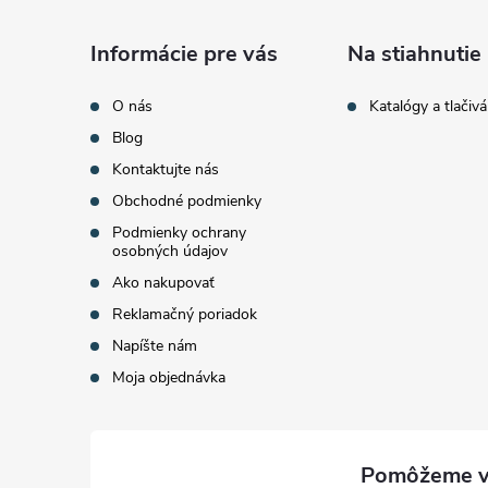
p
v
ä
Informácie pre vás
Na stiahnutie
ý
t
O nás
Katalógy a tlačivá
p
Blog
i
i
Kontaktujte nás
Obchodné podmienky
s
e
Podmienky ochrany
u
osobných údajov
Ako nakupovať
Reklamačný poriadok
Napíšte nám
Moja objednávka