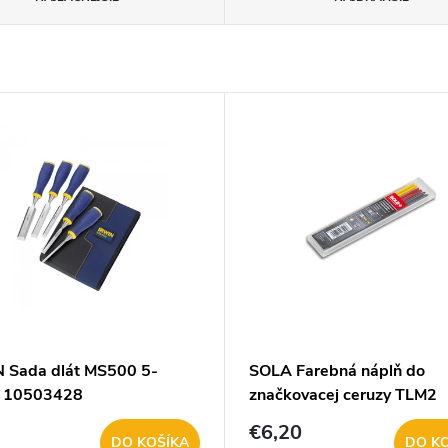
 Sada dlát MS500 5-
SOLA Farebná náplň do
a 10503428
značkovacej ceruzy TLM2
66033120
€6,20
DO KOŠÍKA
DO K