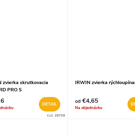
 zvierka skrutkovacia
IRWIN zvierka rýchloupína
RD PRO S
16
€4,65
od
DETAIL
D
ednávku
Na objednávku
Kód:
28759