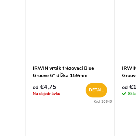
IRWIN vrták frézovací Blue
IRWIN
Groove 6" dĺžka 159mm
Groov
€4,75
€1
od
od
DETAIL
Na objednávku
Skl
Kód:
30643