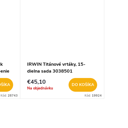
ck
IRWIN Titánové vrtáky, 15-
enie
dielna sada 3038501
€45,10
OŠÍKA
DO KOŠÍKA
Na objednávku
Kód:
28743
Kód:
19924