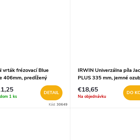
 vrták frézovací Blue
IRWIN Univerzálna píla Ja
e 406mm, predĺžený
PLUS 335 mm, jemné ozub
10503632
1,25
€18,65
DETAIL
DO K
adom
1 ks
Na objednávku
Kód:
30649