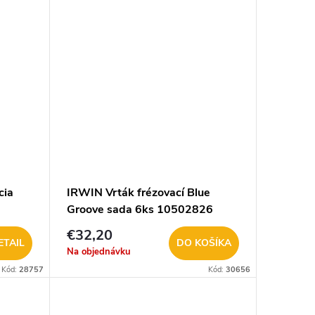
cia
IRWIN Vrták frézovací Blue
Groove sada 6ks 10502826
€32,20
ETAIL
DO KOŠÍKA
Na objednávku
Kód:
28757
Kód:
30656