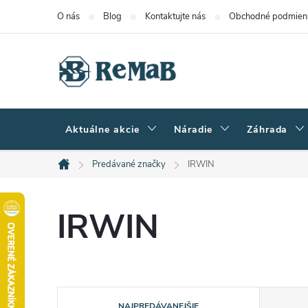
Prejsť
O nás
Blog
Kontaktujte nás
Obchodné podmien
na
obsah
Aktuálne akcie
Náradie
Záhrada
Predávané značky
IRWIN
Domov
IRWIN
R
NAJPREDÁVANEJŠIE