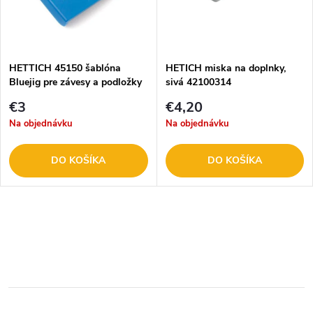
n
i
i
s
e
HETTICH 45150 šablóna
HETICH miska na doplnky,
Bluejig pre závesy a podložky
sivá 42100314
p
p
€3
€4,20
r
Na objednávku
Na objednávku
r
o
DO KOŠÍKA
DO KOŠÍKA
o
d
d
O
u
u
v
k
l
k
t
á