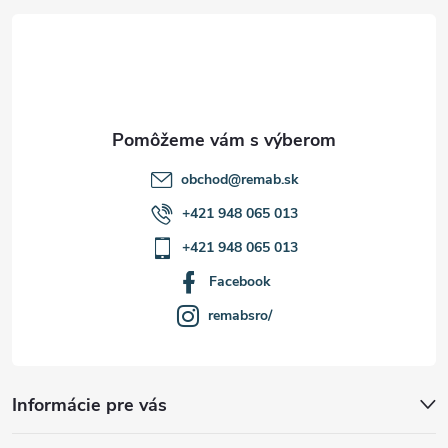
t
ý
p
i
i
e
s
u
obchod
@
remab.sk
+421 948 065 013
+421 948 065 013
Facebook
remabsro/
Informácie pre vás