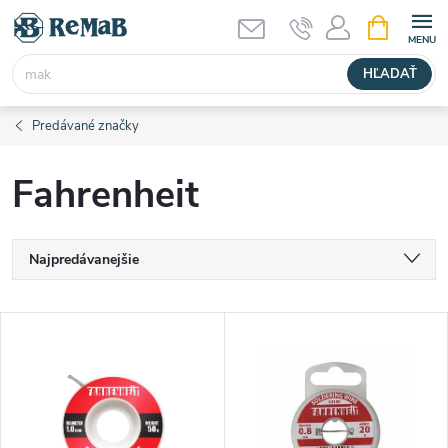
Prejsť
NÁKUPN
KOŠÍK
na
obsah
HĽADAŤ
Predávané značky
Fahrenheit
R
Najpredávanejšie
a
Najlacnejšie
V
Najdrahšie
d
ý
Abecedne
e
p