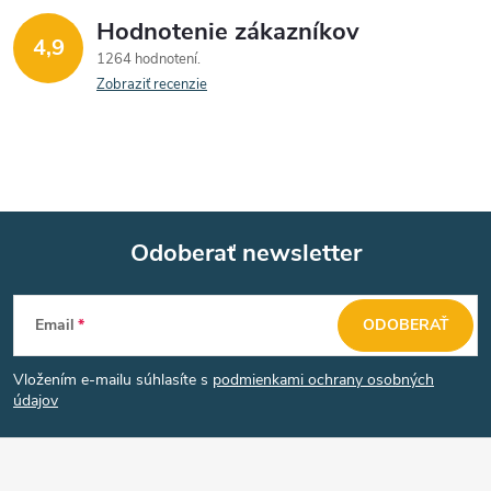
t
o
Hodnotenie zákazníkov
d
4,9
o
1264 hodnotení
a
v
Zobraziť recenzie
v
c
i
e
Odoberať newsletter
p
Z
r
Email
ODOBERAŤ
v
á
k
Vložením e-mailu súhlasíte s
podmienkami ochrany osobných
p
údajov
y
ä
v