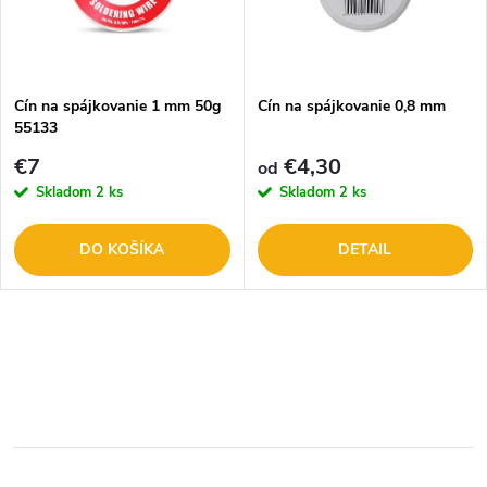
n
i
i
s
e
Cín na spájkovanie 1 mm 50g
Cín na spájkovanie 0,8 mm
55133
p
p
€7
€4,30
od
r
Skladom
2 ks
Skladom
2 ks
r
o
DO KOŠÍKA
DETAIL
o
d
d
O
u
u
v
k
l
k
t
á