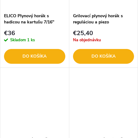
t
o
o
ELICO Plynový horák s
Grilovací plynový horák s
hadicou na kartušu 7/16"
reguláciou a piezo
v
N66015
zapaľovaním, ELICO N66011
v
€36
€25,40
Skladom
1 ks
Na objednávku
DO KOŠÍKA
DO KOŠÍKA