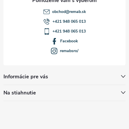
s
u
obchod
@
remab.sk
+421 948 065 013
+421 948 065 013
Facebook
remabsro/
Informácie pre vás
Na stiahnutie