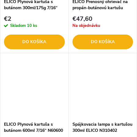
ELICO Plynová kartuša s
ELICO Prenosný ohrievač na
butánom 300ml/175g 7/16“
propán-butánovú kartušu
N60300
N66014
€2
€47,60
Skladom
10 ks
Na objednávku
DO KOŠÍKA
DO KOŠÍKA
ELICO Plynová kartuša s
Spájkovacia lampa s kartušou
butánom 600ml 7/16“ N60600
300ml ELICO N310402