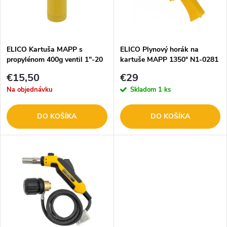
n
i
i
s
e
ELICO Kartuša MAPP s
ELICO Plynový horák na
propylénom 400g ventil 1"-20
kartuše MAPP 1350° N1-0281
p
UNF N60900
p
€15,50
€29
r
Na objednávku
Skladom
1 ks
r
o
DO KOŠÍKA
DO KOŠÍKA
o
d
d
u
u
k
k
t