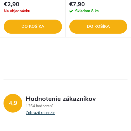
€2,90
€7,90
Na objednávku
Skladom
8 ks
DO KOŠÍKA
DO KOŠÍKA
O
v
l
á
Hodnotenie zákazníkov
d
4,9
1264 hodnotení
a
Zobraziť recenzie
c