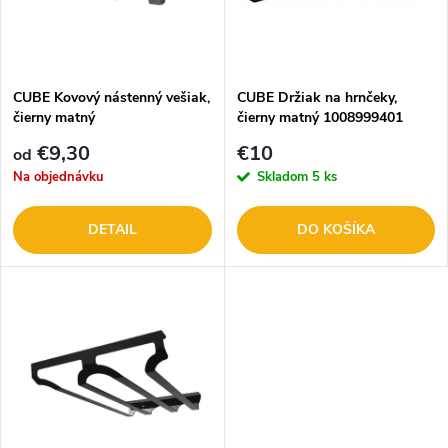
n
i
i
s
e
CUBE Kovový nástenný vešiak,
CUBE Držiak na hrnčeky,
čierny matný
čierny matný 1008999401
p
p
€9,30
€10
od
r
Na objednávku
Skladom
5 ks
r
o
DETAIL
DO KOŠÍKA
o
d
d
u
u
k
k
t