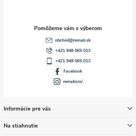
p
i
i
e
s
u
obchod
@
remab.sk
+421 948 065 013
+421 948 065 013
Facebook
remabsro/
Informácie pre vás
Na stiahnutie