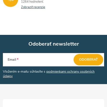
1264 hodnotení
a
Zobraziť recenzie
c
i
e
Odoberať newsletter
p
Z
r
Email
ODOBERAŤ
v
á
k
Vložením e-mailu súhlasíte s
podmienkami ochrany osobných
p
údajov
y
ä
v
t
ý