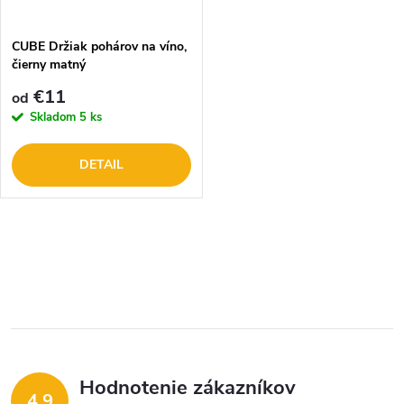
t
o
o
CUBE Držiak pohárov na víno,
čierny matný
v
v
€11
od
Skladom
5 ks
DETAIL
O
v
l
á
Hodnotenie zákazníkov
d
4,9