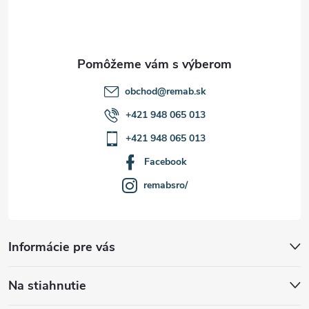
p
i
i
e
s
u
obchod
@
remab.sk
+421 948 065 013
+421 948 065 013
Facebook
remabsro/
Informácie pre vás
Na stiahnutie