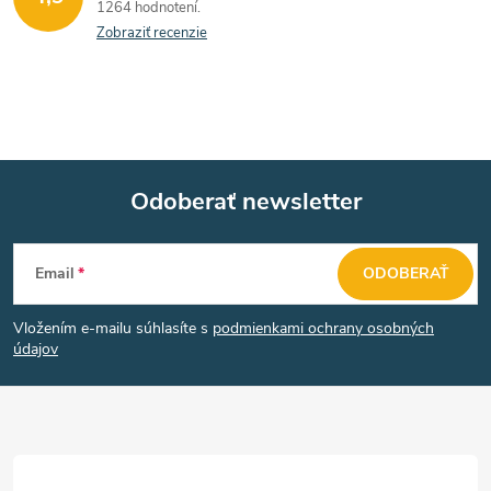
1264 hodnotení
a
Zobraziť recenzie
c
i
e
Odoberať newsletter
p
Z
r
Email
ODOBERAŤ
v
á
k
Vložením e-mailu súhlasíte s
podmienkami ochrany osobných
p
údajov
y
ä
v
t
ý