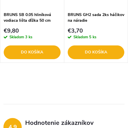
t
o
o
BRUNS SB 0.05 hliníková
BRUNS GH2 sada 2ks háčikov
vodiaca lišta dĺžka 50 cm
na náradie
v
v
€9,80
€3,70
Skladom
3 ks
Skladom
5 ks
DO KOŠÍKA
DO KOŠÍKA
O
v
l
á
Hodnotenie zákazníkov
d
4,9