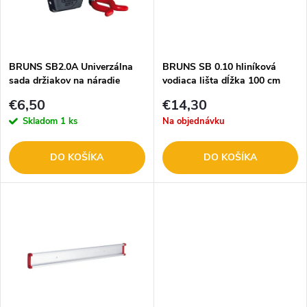
n
i
i
s
e
BRUNS SB2.0A Univerzálna
BRUNS SB 0.10 hliníková
sada držiakov na náradie
vodiaca lišta dĺžka 100 cm
p
p
€6,50
€14,30
r
Skladom
1 ks
Na objednávku
r
o
DO KOŠÍKA
DO KOŠÍKA
o
d
d
u
u
k
k
t