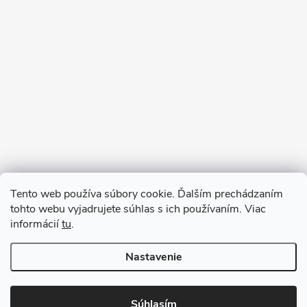
Sledovať na Instagrame
Tento web používa súbory cookie. Ďalším prechádzaním
tohto webu vyjadrujete súhlas s ich používaním. Viac
informácií
tu
.
Nastavenie
Copyright 2026
remab.sk
. Všetky práva vyhradené.
Súhlasím