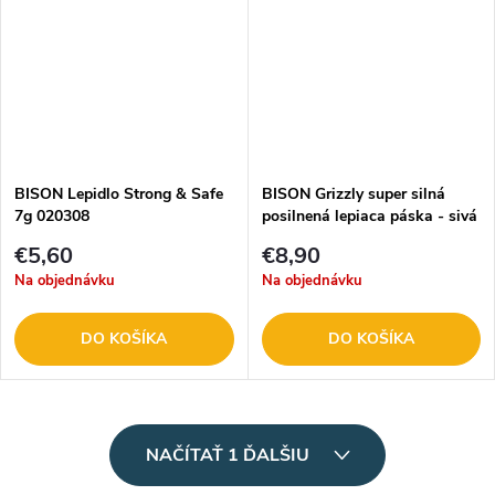
BISON Lepidlo Strong & Safe
BISON Grizzly super silná
7g 020308
posilnená lepiaca páska - sivá
- 10 m B12497
€5,60
€8,90
Na objednávku
Na objednávku
DO KOŠÍKA
DO KOŠÍKA
O
NAČÍTAŤ 1 ĎALŠIU
v