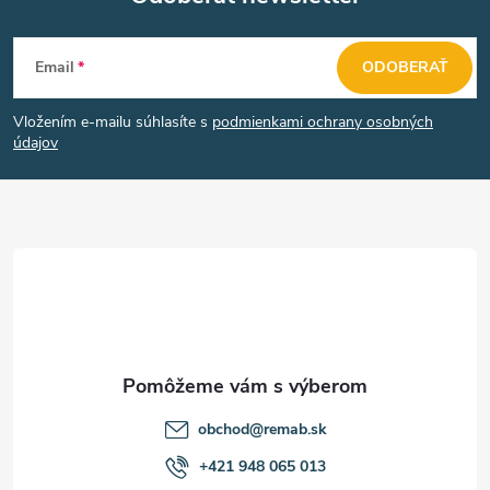
y
Z
v
Email
ODOBERAŤ
á
ý
Vložením e-mailu súhlasíte s
podmienkami ochrany osobných
p
údajov
p
ä
i
s
t
u
i
e
obchod
@
remab.sk
+421 948 065 013