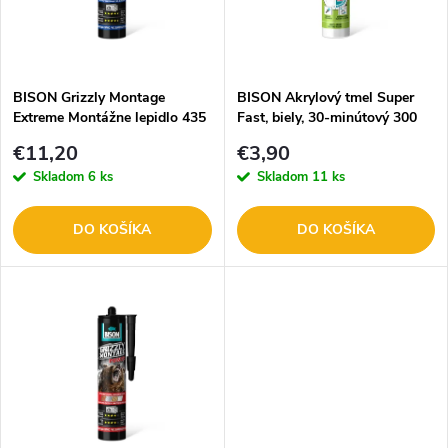
n
i
i
s
e
BISON Grizzly Montage
BISON Akrylový tmel Super
Extreme Montážne lepidlo 435
Fast, biely, 30-minútový 300
p
g B27449
ml B05624
p
€11,20
€3,90
r
Skladom
6 ks
Skladom
11 ks
r
o
DO KOŠÍKA
DO KOŠÍKA
o
d
d
u
u
k
k
t