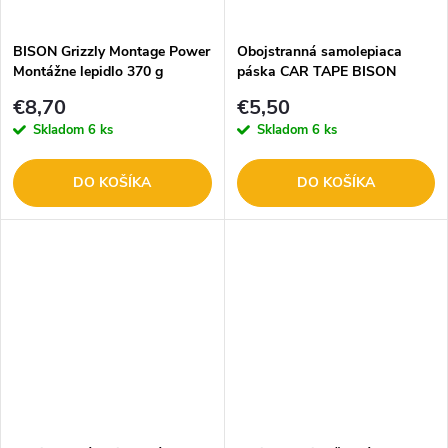
t
o
o
BISON Grizzly Montage Power
Obojstranná samolepiaca
Montážne lepidlo 370 g
páska CAR TAPE BISON
v
B27447
19mm x 1,5m 05461
v
€8,70
€5,50
Skladom
6 ks
Skladom
6 ks
DO KOŠÍKA
DO KOŠÍKA