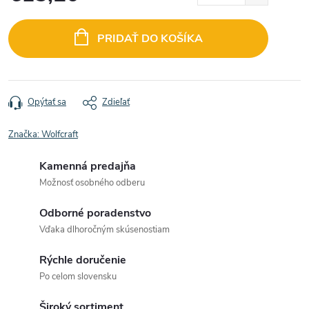
Jednotková
cena:
PRIDAŤ DO KOŠÍKA
Opýtať sa
Zdieľať
Značka:
Wolfcraft
Kamenná predajňa
Možnosť osobného odberu
Odborné poradenstvo
Vďaka dlhoročným skúsenostiam
Rýchle doručenie
Po celom slovensku
Široký sortiment