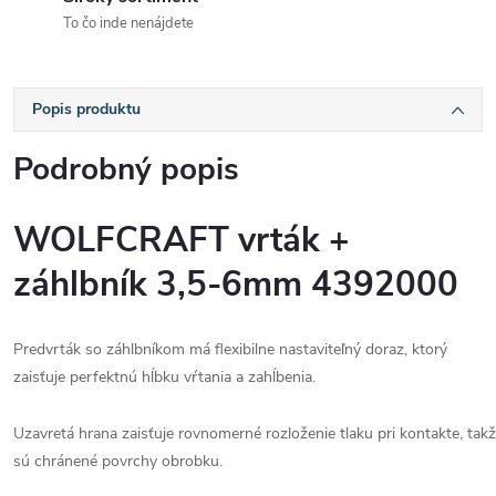
To čo inde nenájdete
Popis produktu
Podrobný popis
WOLFCRAFT vrták +
záhlbník 3,5-6mm 4392000
Predvrták
so
záhlbníkom
má
flexibilne
nastaviteľný
doraz
,
ktorý
zaisťuje
perfektnú
hĺbku
vŕtania
a
zahĺbenia
.
Uzavretá
hrana
zaisťuje
rovnomerné
rozloženie
tlaku
pri
kontakte
,
tak
sú
chránené
povrchy
obrobku
.