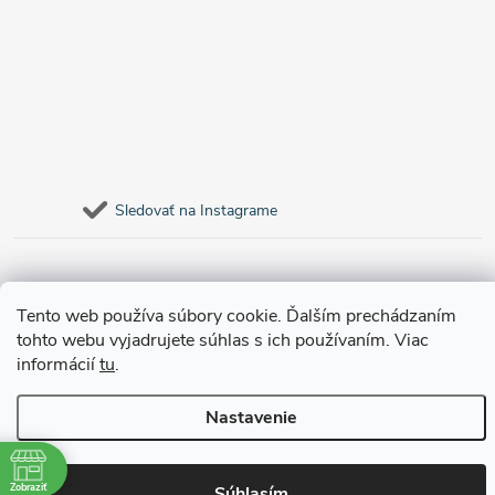
Sledovať na Instagrame
Tento web používa súbory cookie. Ďalším prechádzaním
tohto webu vyjadrujete súhlas s ich používaním. Viac
informácií
tu
.
Copyright 2026
remab.sk
. Všetky práva vyhradené.
Nastavenie
Vytvoril Shoptet
Zobraziť
Súhlasím