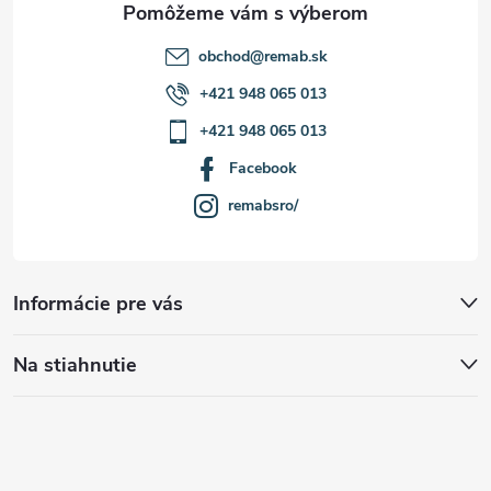
e
obchod
@
remab.sk
+421 948 065 013
+421 948 065 013
Facebook
remabsro/
Informácie pre vás
Na stiahnutie