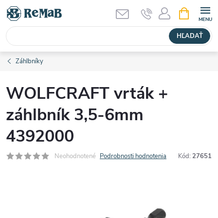
Prejsť
NÁKUPN
KOŠÍK
na
obsah
HĽADAŤ
Záhlbníky
WOLFCRAFT vrták +
záhlbník 3,5-6mm
4392000
Neohodnotené
Podrobnosti hodnotenia
Kód:
27651