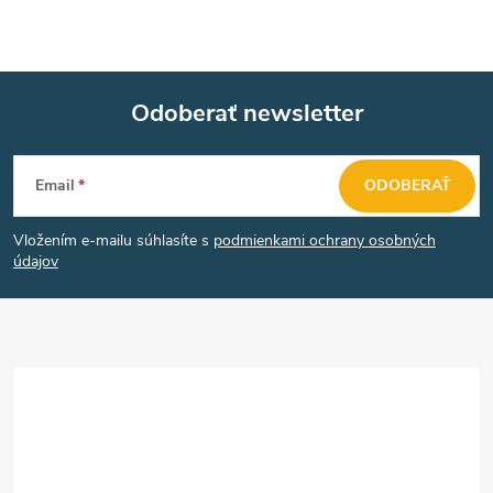
Odoberať newsletter
Z
Email
ODOBERAŤ
á
Vložením e-mailu súhlasíte s
podmienkami ochrany osobných
p
údajov
ä
t
i