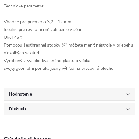
Technické
parametre
:
Vhodné
pre priemer
o
3,2
–
12
mm
.
Ideálne
pre
rovnomerné
zahĺbenie
v
sérii
.
Uhol 45
°
.
Pomocou
šesťhrannej
stopky
¼"
môžete
meniť nástroje v
priebehu
niekoľkých
sekúnd
.
Vyrobený z vysoko kvalitného
plastu
a
vďaka
svojej
geometrii
ponúka
jasný
výhľad
na
pracovnú
plochu
.
Hodnotenie
Diskusia