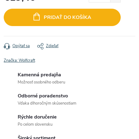
Jednotková
cena:
PRIDAŤ DO KOŠÍKA
Opýtať sa
Zdieľať
Značka:
Wolfcraft
Kamenná predajňa
Možnosť osobného odberu
Odborné poradenstvo
Vďaka dlhoročným skúsenostiam
Rýchle doručenie
Po celom slovensku
Široký sortiment