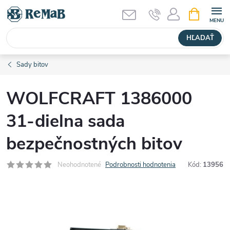
Prejsť
NÁKUPN
KOŠÍK
na
obsah
HĽADAŤ
Sady bitov
WOLFCRAFT 1386000
31-dielna sada
bezpečnostných bitov
Neohodnotené
Podrobnosti hodnotenia
Kód:
13956