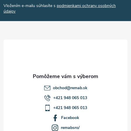
Vložením e-mailu súhlasíte s
podmienkami ochrany osobných
p
údajov
ä
t
i
e
obchod
@
remab.sk
+421 948 065 013
+421 948 065 013
Facebook
remabsro/