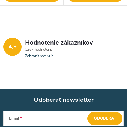
Hodnotenie zákazníkov
4,9
1264 hodnotení
Zobraziť recenzie
Odoberať newsletter
Z
Email
ODOBERAŤ
á