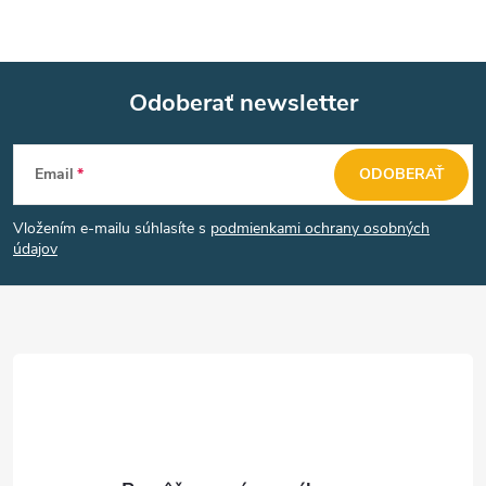
Odoberať newsletter
Z
Email
ODOBERAŤ
á
Vložením e-mailu súhlasíte s
podmienkami ochrany osobných
p
údajov
ä
t
i
e