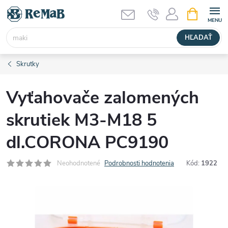
Prejsť
NÁKUPN
KOŠÍK
na
obsah
HĽADAŤ
Skrutky
Vyťahovače zalomených
skrutiek M3-M18 5
dl.CORONA PC9190
Neohodnotené
Podrobnosti hodnotenia
Kód:
1922