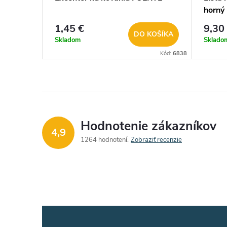
horný 
profil
1,45 €
9,30
DO KOŠÍKA
Skladom
Sklado
Kód:
6838
Hodnotenie zákazníkov
4,9
1264 hodnotení
Zobraziť recenzie