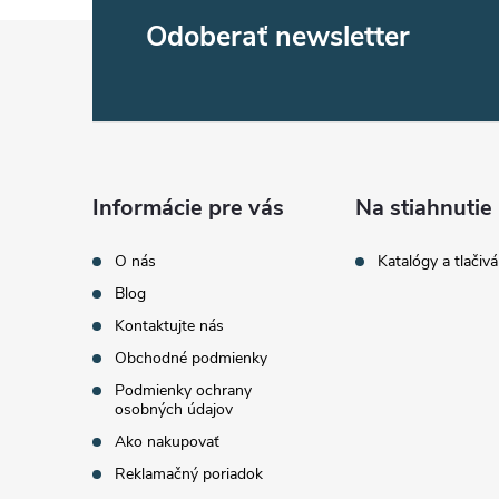
Z
Odoberať newsletter
á
p
ä
Informácie pre vás
Na stiahnutie
t
O nás
Katalógy a tlačivá
Blog
i
Kontaktujte nás
Obchodné podmienky
e
Podmienky ochrany
osobných údajov
Ako nakupovať
Reklamačný poriadok