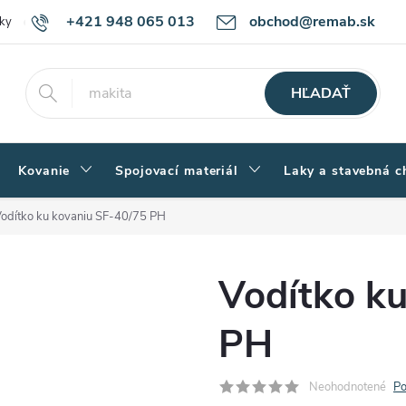
+421 948 065 013
obchod@remab.sk
ky
Podmienky ochrany osobných údajov
Ako nakupovať
Rekl
HĽADAŤ
Kovanie
Spojovací materiál
Laky a stavebná c
odítko ku kovaniu SF-40/75 PH
Vodítko k
PH
Neohodnotené
Po