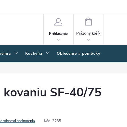
amačný poriadok
Napíšte nám
Moja objednávka
NÁKUPNÝ
KOŠÍK
Prázdny košík
Prihlásenie
hémia
Kuchyňa
Oblečenie a pomôcky
Kľučk
u kovaniu SF-40/75
drobnosti hodnotenia
Kód:
2235