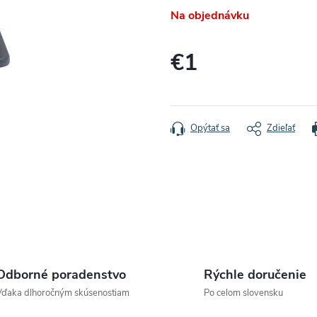
Na objednávku
€1
Jednotková
cena:
Opýtať sa
Zdieľať
Odborné poradenstvo
Rýchle doručenie
Vďaka dlhoročným skúsenostiam
Po celom slovensku