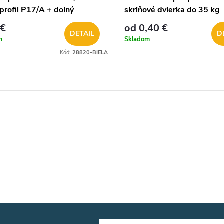
profil P17/A + dolný
skriňové dvierka do 35 kg
 P17/B/
 €
od 0,40 €
DETAIL
D
m
Skladom
Kód:
28820-BIELA