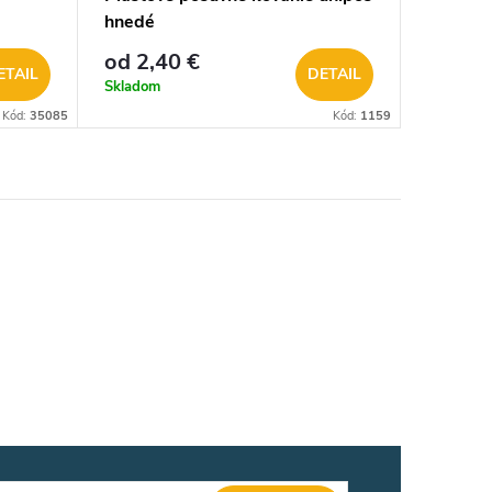
hnedé
od 2,40 €
ETAIL
DETAIL
Skladom
Kód:
35085
Kód:
1159