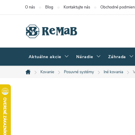
Prejsť
O nás
Blog
Kontaktujte nás
Obchodné podmien
na
obsah
Aktuálne akcie
Náradie
Záhrada
Kovanie
Posuvné systémy
Iné kovania
V
Domov