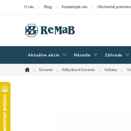
Prejsť
O nás
Blog
Kontaktujte nás
Obchodné podmien
na
obsah
Aktuálne akcie
Náradie
Záhrada
Kovanie
Nábytkové kovanie
Vešiaky
Ve
Domov