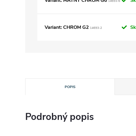
Variant: MATNY CHROM G6
S
14693-6
Variant: CHROM G2
S
14693-2
POPIS
Podrobný popis