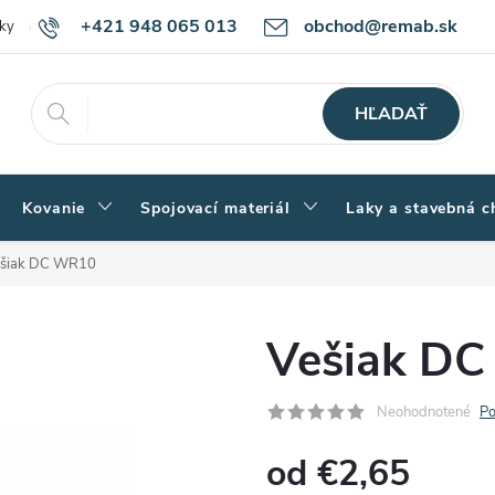
+421 948 065 013
obchod@remab.sk
ky
Podmienky ochrany osobných údajov
Ako nakupovať
Rekl
HĽADAŤ
Kovanie
Spojovací materiál
Laky a stavebná c
šiak DC WR10
Vešiak D
Neohodnotené
Po
od
€2,65