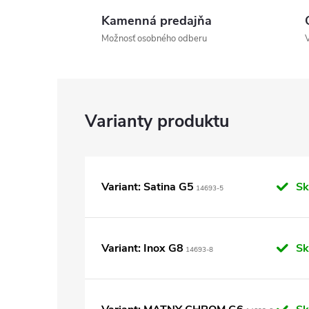
Kamenná predajňa
Možnosť osobného odberu
Variant: Satina G5
S
14693-5
Variant: Inox G8
S
14693-8