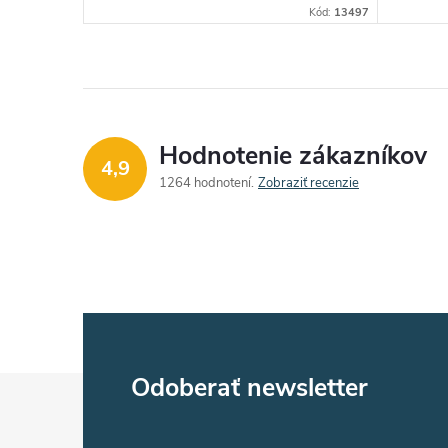
Kód:
13497
Hodnotenie zákazníkov
4,9
1264 hodnotení
Zobraziť recenzie
Z
Odoberať newsletter
á