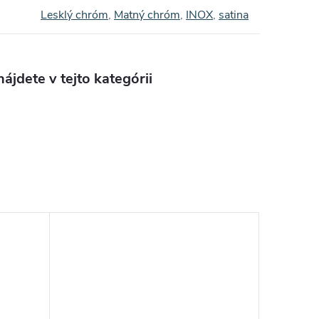
Lesklý chróm
,
Matný chróm
,
INOX
,
satina
ájdete v tejto kategórii