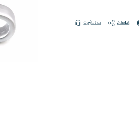
Jednotková
cena:
Opýtať sa
Zdieľať