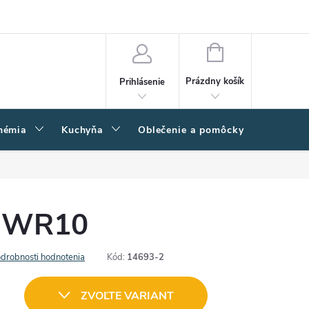
amačný poriadok
Napíšte nám
Moja objednávka
NÁKUPNÝ
KOŠÍK
Prázdny košík
Prihlásenie
hémia
Kuchyňa
Oblečenie a pomôcky
Kľučk
C WR10
drobnosti hodnotenia
Kód:
14693-2
ZVOĽTE VARIANT