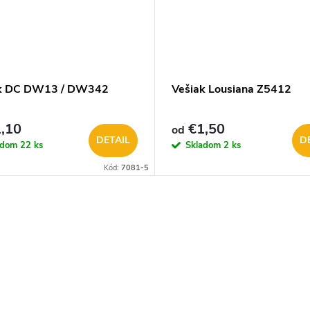
ak DC DW13 / DW342
Vešiak Lousiana Z5412
,10
€1,50
od
DETAIL
D
adom
22 ks
Skladom
2 ks
Kód:
7081-5