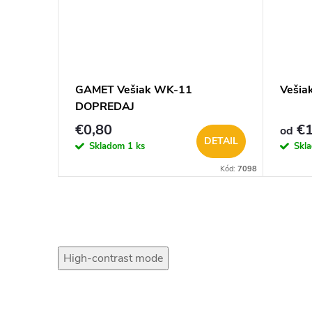
GAMET Vešiak WK-11
Veši
DOPREDAJ
€0,80
€1
od
DETAIL
Skladom
1 ks
Skl
Kód:
7098
High-contrast mode