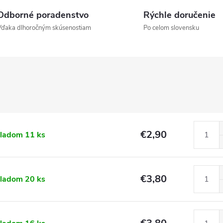
Odborné poradenstvo
Rýchle doručenie
Vďaka dlhoročným skúsenostiam
Po celom slovensku
€2,90
kladom
11 ks
€3,80
kladom
20 ks