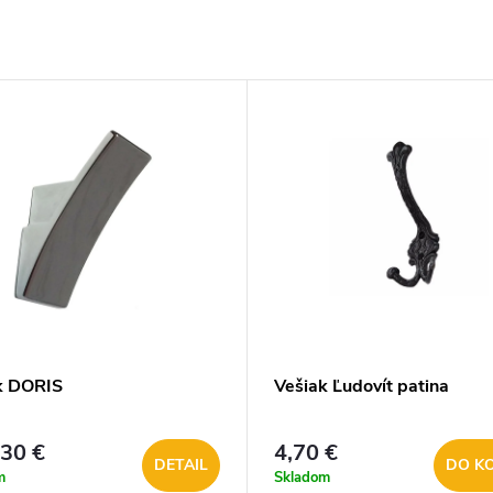
k DORIS
Vešiak Ľudovít patina
,30 €
4,70 €
DETAIL
DO K
m
Skladom