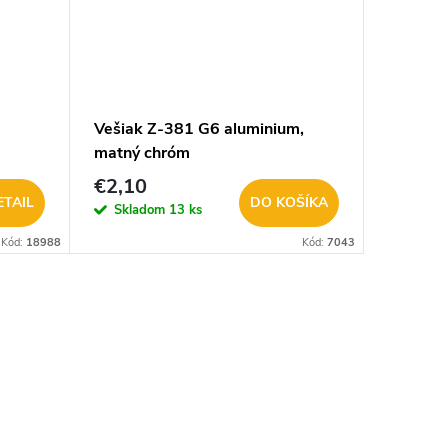
Vešiak Z-381 G6 aluminium,
matný chróm
€2,10
ETAIL
DO KOŠÍKA
Skladom
13 ks
Kód:
18988
Kód:
7043