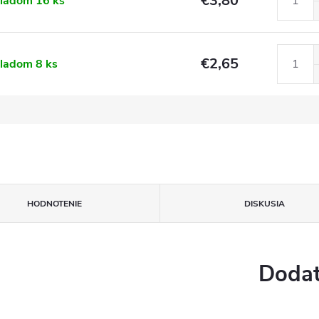
€3,80
kladom
16 ks
€2,65
kladom
8 ks
HODNOTENIE
DISKUSIA
Dodat