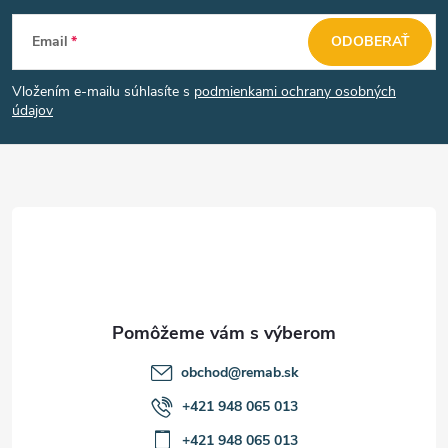
Z
Email
ODOBERAŤ
á
Vložením e-mailu súhlasíte s
podmienkami ochrany osobných
p
údajov
ä
t
i
e
obchod
@
remab.sk
+421 948 065 013
+421 948 065 013