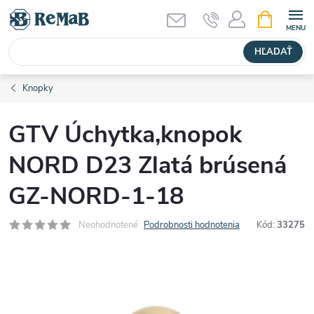
Prejsť
NÁKUPN
KOŠÍK
na
obsah
HĽADAŤ
Knopky
GTV Úchytka,knopok
NORD D23 Zlatá brúsená
GZ-NORD-1-18
Neohodnotené
Podrobnosti hodnotenia
Kód:
33275