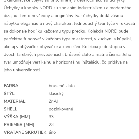
Škandinávske vplyvy sú prítomné aj v detailoch ako sú úchytky.
Úchytky a knopky NORD sú spojením industrializmu a moderného
dizajnu. Tento nevšedný a originálny tvar úchytky dodá vášmu
nábytku eleganciu a nový charakter. Jednoduchý tvar tyče v rukoväti
sa dokonale hodí ku každému typu predku. Kolekcia NORD bude
perfektne fungovať v každom type miestnosti, v kuchyni a kúpeľni,
ako aj v obývačke, obývačke a kancelárii. Kolekcia je dostupná v
dvoch farebných prevedeniach: brúsené zlato a matná čierna. Jeho
tvar umožňuje vertikálnu a horizontálnu inštaláciu, čo pridáva na
jeho univerzálnosti.
FARBA
brúsené zlato
ŠTÝL
klasický
MATERIÁL
ZnAl
SHELL
pozinkované
VÝŠKA [MM]
33
PRIEMER [MM]
23
VRÁTANE SKRUTIEK
áno