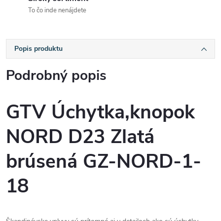
To čo inde nenájdete
Popis produktu
Podrobný popis
GTV Úchytka,knopok
NORD D23 Zlatá
brúsená GZ-NORD-1-
18