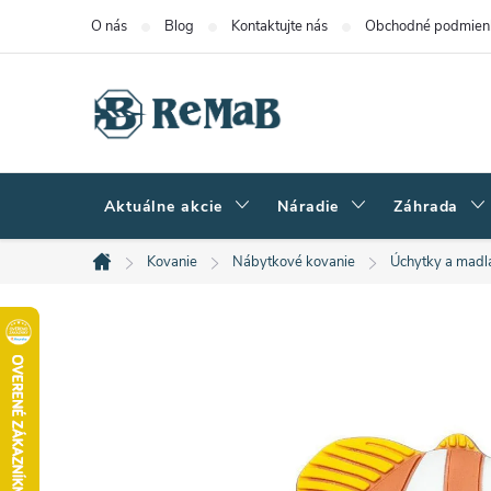
Prejsť
O nás
Blog
Kontaktujte nás
Obchodné podmien
na
obsah
Aktuálne akcie
Náradie
Záhrada
Kovanie
Nábytkové kovanie
Úchytky a madl
Domov