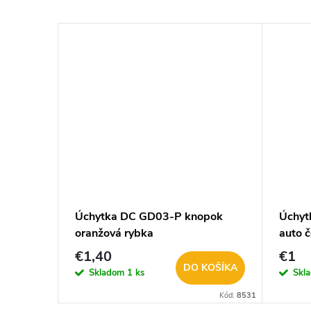
pok
Úchytka DC GD03-P knopok
Úchyt
oranžová rybka
auto 
€1,40
€1
KOŠÍKA
DO KOŠÍKA
Skladom
1 ks
Skl
Kód:
10964-19
Kód:
8531