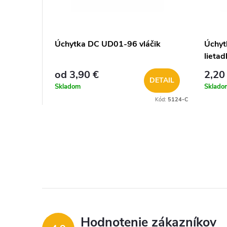
Úchytka DC UD01-96 vláčik
Úchyt
lietad
od 3,90 €
2,20
DETAIL
Skladom
Sklado
Kód:
5124-C
Hodnotenie zákazníkov