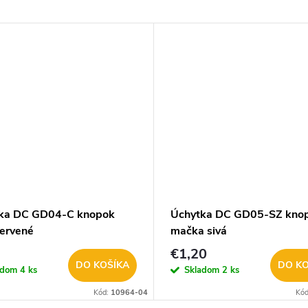
ka DC GD04-C knopok
Úchytka DC GD05-SZ kno
červené
mačka sivá
€1,20
DO KOŠÍKA
DO KO
adom
4 ks
Skladom
2 ks
Kód:
10964-04
Kó