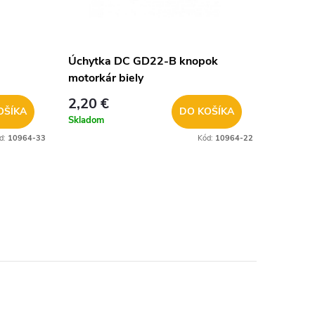
Úchytka DC GD22-B knopok
motorkár biely
2,20 €
OŠÍKA
DO KOŠÍKA
Skladom
d:
10964-33
Kód:
10964-22