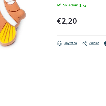
Skladom
1 ks
€2,20
Jednotková
cena:
Opýtať sa
Zdieľať