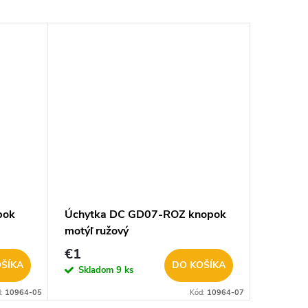
pok
Úchytka DC GD07-ROZ knopok
Úchytk
motýľ ružový
kvietok
€1
€1
ŠÍKA
DO KOŠÍKA
Skladom
9 ks
Sklad
d:
10964-05
Kód:
10964-07