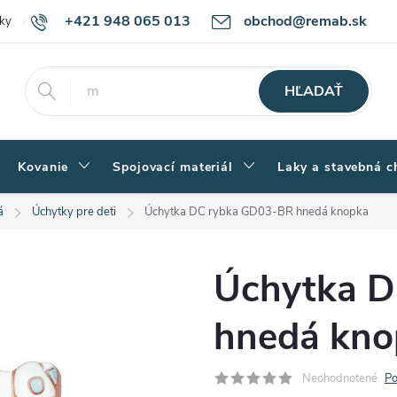
+421 948 065 013
obchod@remab.sk
ky
Podmienky ochrany osobných údajov
Ako nakupovať
Rekl
HĽADAŤ
Kovanie
Spojovací materiál
Laky a stavebná c
á
Úchytky pre deti
Úchytka DC rybka GD03-BR hnedá knopka
Úchytka 
hnedá kno
Neohodnotené
Po