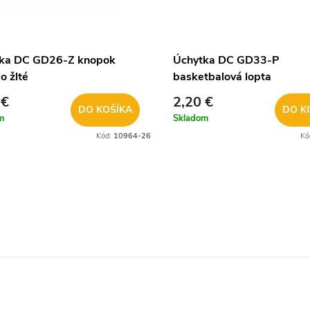
ka DC GD26-Z knopok
Úchytka DC GD33-P
lo žlté
basketbalová lopta
 €
2,20 €
DO KOŠÍKA
DO K
m
Skladom
Kód:
10964-26
Kó