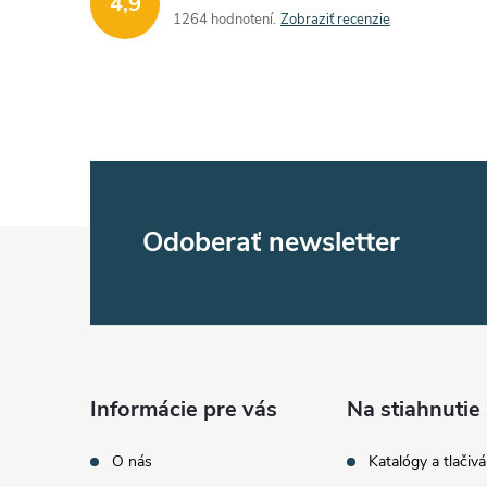
4,9
1264 hodnotení
Zobraziť recenzie
Z
Odoberať newsletter
á
p
ä
Informácie pre vás
Na stiahnutie
t
O nás
Katalógy a tlačivá