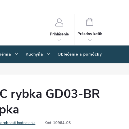
amačný poriadok
Napíšte nám
Moja objednávka
NÁKUPNÝ
KOŠÍK
Prázdny košík
Prihlásenie
hémia
Kuchyňa
Oblečenie a pomôcky
Kľučk
DC rybka GD03-BR
pka
drobnosti hodnotenia
Kód:
10964-03