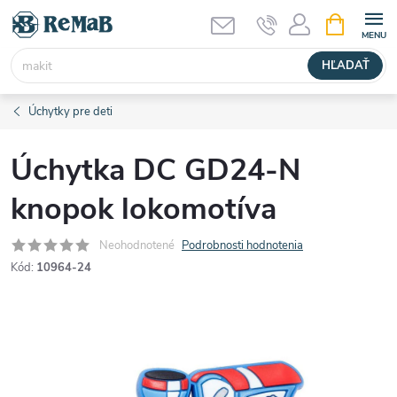
Prejsť
NÁKUPN
KOŠÍK
na
obsah
HĽADAŤ
Úchytky pre deti
Úchytka DC GD24-N
knopok lokomotíva
Neohodnotené
Podrobnosti hodnotenia
Kód:
10964-24