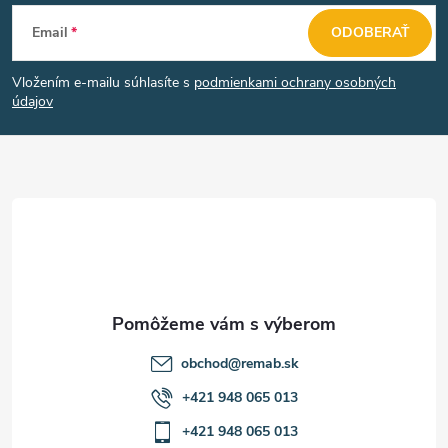
Z
Email
ODOBERAŤ
á
Vložením e-mailu súhlasíte s
podmienkami ochrany osobných
p
údajov
ä
t
i
e
obchod
@
remab.sk
+421 948 065 013
+421 948 065 013