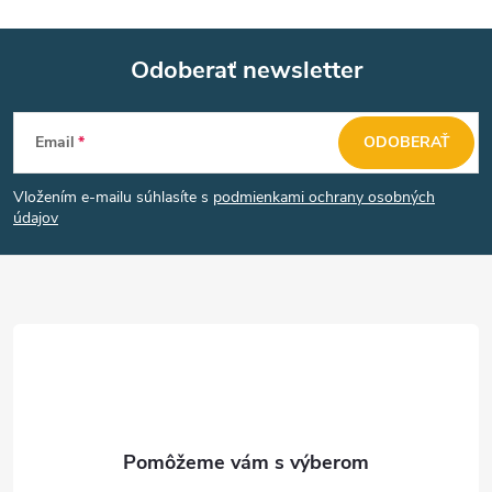
Odoberať newsletter
Z
Email
ODOBERAŤ
á
Vložením e-mailu súhlasíte s
podmienkami ochrany osobných
p
údajov
ä
t
i
e