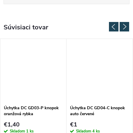
Súvisiaci tovar
Úchytka DC GD03-P knopok
Úchytka DC GD04-C knopok
oranžová rybka
auto červené
€1,40
€1
Skladom
1 ks
Skladom
4 ks