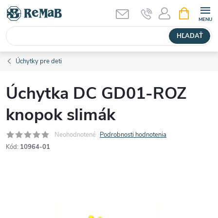
Prejsť
NÁKUPN
KOŠÍK
na
obsah
HĽADAŤ
Úchytky pre deti
Úchytka DC GD01-ROZ
knopok slimák
Neohodnotené
Podrobnosti hodnotenia
Kód:
10964-01