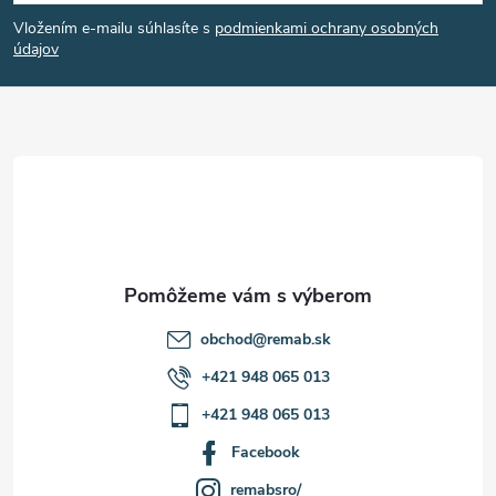
á
Vložením e-mailu súhlasíte s
podmienkami ochrany osobných
p
údajov
ä
t
i
e
obchod
@
remab.sk
+421 948 065 013
+421 948 065 013
Facebook
remabsro/