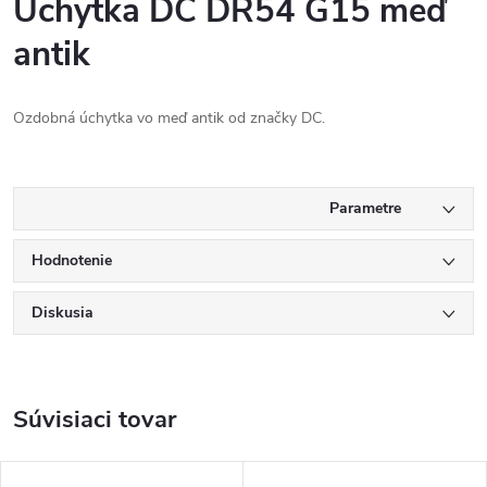
Úchytka DC DR54 G15 meď
antik
Ozdobná úchytka vo meď antik od značky DC.
Parametre
produktu
Hodnotenie
Diskusia
Súvisiaci tovar