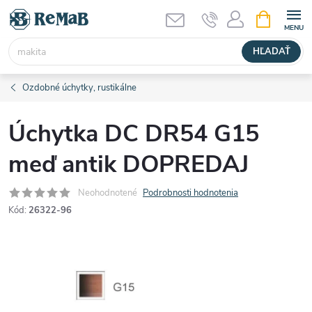
Prejsť
NÁKUPN
KOŠÍK
na
obsah
HĽADAŤ
Ozdobné úchytky, rustikálne
Úchytka DC DR54 G15
meď antik DOPREDAJ
Neohodnotené
Podrobnosti hodnotenia
Kód:
26322-96