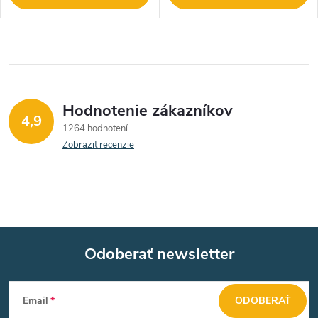
Hodnotenie zákazníkov
4,9
1264 hodnotení
Zobraziť recenzie
Odoberať newsletter
Z
Email
ODOBERAŤ