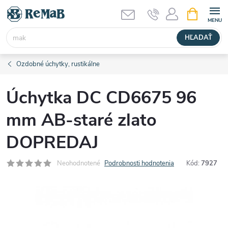
Prejsť
NÁKUPN
KOŠÍK
na
obsah
HĽADAŤ
Ozdobné úchytky, rustikálne
Úchytka DC CD6675 96
mm AB-staré zlato
DOPREDAJ
Neohodnotené
Podrobnosti hodnotenia
Kód:
7927