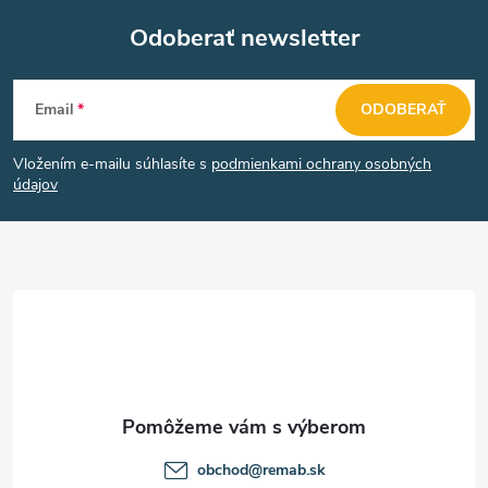
Odoberať newsletter
Z
Email
ODOBERAŤ
á
Vložením e-mailu súhlasíte s
podmienkami ochrany osobných
p
údajov
ä
t
i
e
obchod
@
remab.sk