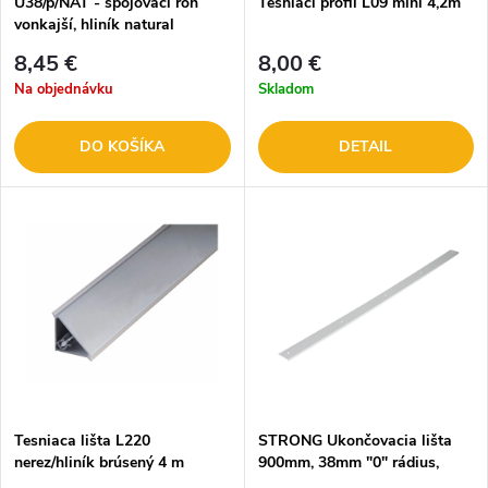
U38/p/NAT - spojovací roh
Tesniaci profil L09 mini 4,2m
vonkajší, hliník natural
8,45 €
8,00 €
Na objednávku
Skladom
DO KOŠÍKA
DETAIL
Tesniaca lišta L220
STRONG Ukončovacia lišta
nerez/hliník brúsený 4 m
900mm, 38mm "0" rádius,
pravá hliník /482549/