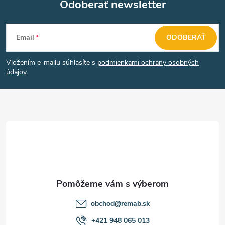
Odoberať newsletter
Z
Email
ODOBERAŤ
á
Vložením e-mailu súhlasíte s
podmienkami ochrany osobných
p
údajov
ä
t
i
e
obchod
@
remab.sk
+421 948 065 013