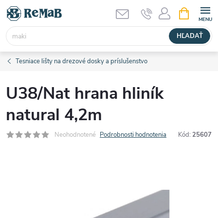
Prejsť
NÁKUPN
KOŠÍK
na
obsah
HĽADAŤ
Tesniace lišty na drezové dosky a príslušenstvo
U38/Nat hrana hliník
natural 4,2m
Neohodnotené
Podrobnosti hodnotenia
Kód:
25607