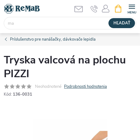
Prejsť
NÁKUPN
KOŠÍK
na
obsah
HĽADAŤ
Príslušenstvo pre nanášačky, dávkovače lepidla
Tryska valcová na plochu
PIZZI
Neohodnotené
Podrobnosti hodnotenia
Kód:
136-0031