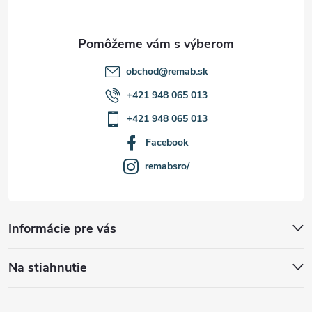
i
e
obchod
@
remab.sk
+421 948 065 013
+421 948 065 013
Facebook
remabsro/
Informácie pre vás
Na stiahnutie