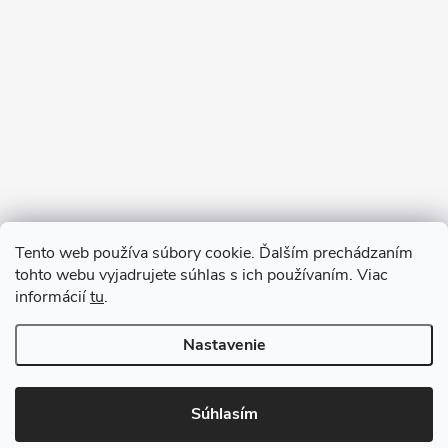
Sledovať na Instagrame
Tento web používa súbory cookie. Ďalším prechádzaním
tohto webu vyjadrujete súhlas s ich používaním. Viac
informácií
tu
.
Nastavenie
Copyright 2026
remab.sk
. Všetky práva vyhradené.
Súhlasím
Vytvoril Shoptet