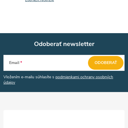
Zobraziť recenzie
Odoberať newsletter
Z
Email
ODOBERAŤ
á
Vložením e-mailu súhlasíte s
podmienkami ochrany osobných
p
údajov
ä
t