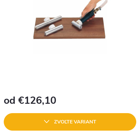
od
€126,10
Jednotková
cena:
ZVOĽTE VARIANT