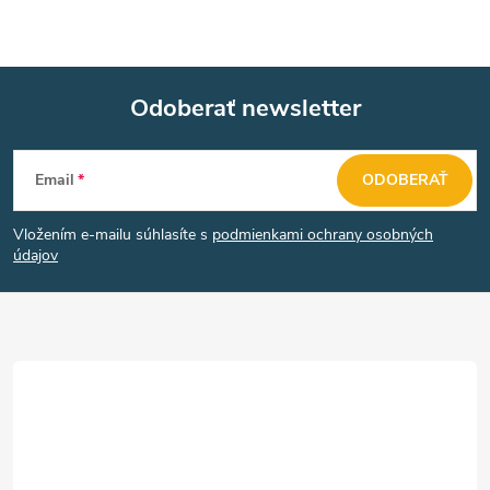
Odoberať newsletter
Z
Email
ODOBERAŤ
á
Vložením e-mailu súhlasíte s
podmienkami ochrany osobných
p
údajov
ä
t
i
e