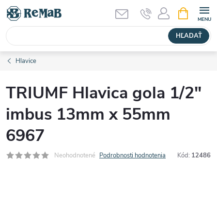
Prejsť
NÁKUPN
KOŠÍK
na
obsah
HĽADAŤ
Hlavice
TRIUMF Hlavica gola 1/2"
imbus 13mm x 55mm
6967
Neohodnotené
Podrobnosti hodnotenia
Kód:
12486