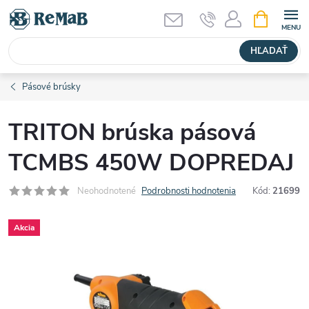
Prejsť
NÁKUPN
KOŠÍK
na
obsah
HĽADAŤ
Pásové brúsky
TRITON brúska pásová
TCMBS 450W DOPREDAJ
Neohodnotené
Podrobnosti hodnotenia
Kód:
21699
Akcia