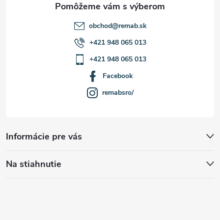
e
obchod
@
remab.sk
+421 948 065 013
+421 948 065 013
Facebook
remabsro/
Informácie pre vás
Na stiahnutie