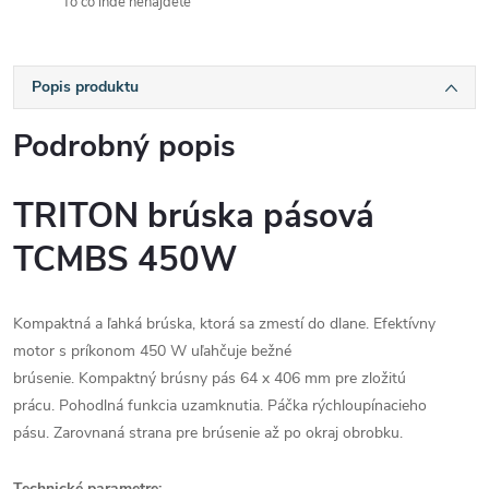
To čo inde nenájdete
Popis produktu
Podrobný popis
TRITON brúska pásová
TCMBS 450W
Kompaktná a ľahká brúska, ktorá sa zmestí do dlane. Efektívny
motor s príkonom 450 W uľahčuje bežné
brúsenie. Kompaktný brúsny pás 64 x 406 mm pre zložitú
prácu. Pohodlná funkcia uzamknutia. Páčka rýchloupínacieho
pásu. Zarovnaná strana pre brúsenie až po okraj obrobku.
Technické parametre: