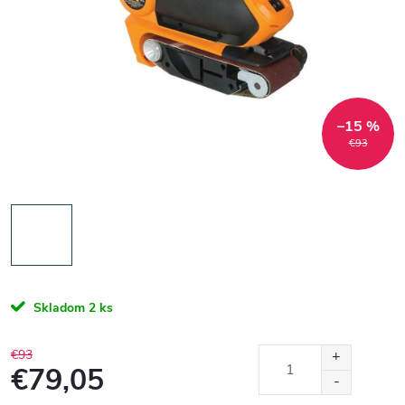
–15 %
€93
Skladom
2 ks
€93
€79,05