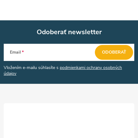
Odoberať newsletter
Z
Email
ODOBERAŤ
á
Vložením e-mailu súhlasíte s
podmienkami ochrany osobných
p
údajov
ä
t
i