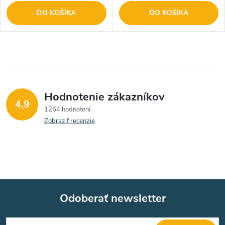
DO KOŠÍKA
DO KOŠÍKA
Hodnotenie zákazníkov
4,9
1264 hodnotení
Zobraziť recenzie
Odoberať newsletter
Z