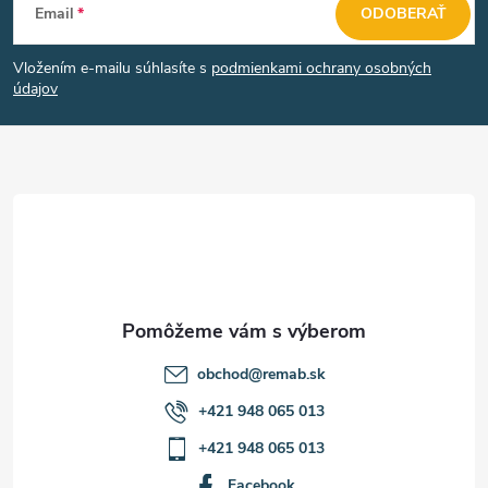
Email
ODOBERAŤ
á
Vložením e-mailu súhlasíte s
podmienkami ochrany osobných
p
údajov
ä
t
i
e
obchod
@
remab.sk
+421 948 065 013
+421 948 065 013
Facebook