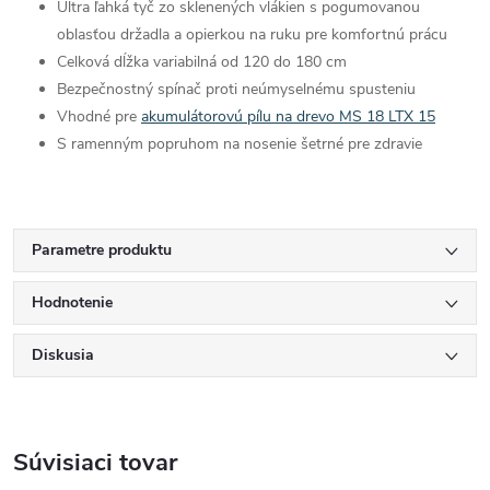
Ultra ľahká tyč zo sklenených vlákien s pogumovanou
oblasťou držadla a opierkou na ruku pre komfortnú prácu
Celková dĺžka variabilná od 120 do 180 cm
Bezpečnostný spínač proti neúmyselnému spusteniu
Vhodné pre
akumulátorovú pílu na drevo MS 18 LTX 15
S ramenným popruhom na nosenie šetrné pre zdravie
Parametre produktu
Hodnotenie
Diskusia
Súvisiaci tovar