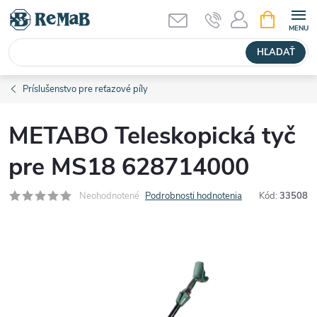
Prejsť
NÁKUPN
KOŠÍK
na
obsah
HĽADAŤ
Príslušenstvo pre reťazové píly
METABO Teleskopická tyč
pre MS18 628714000
Neohodnotené
Podrobnosti hodnotenia
Kód:
33508