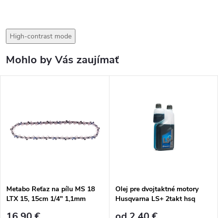
High-contrast mode
Mohlo by Vás zaujímať
Metabo Reťaz na pílu MS 18
Olej pre dvojtaktné motory
LTX 15, 15cm 1/4" 1,1mm
Husqvarna LS+ 2takt hsq
628713000
16,90 €
od 2,40 €