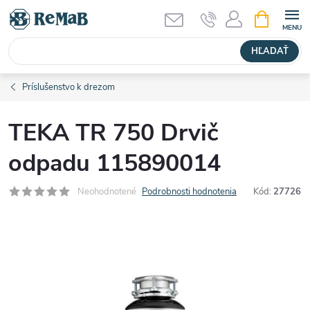
Prejsť
NÁKUPN
KOŠÍK
na
obsah
HĽADAŤ
Príslušenstvo k drezom
TEKA TR 750 Drvič
odpadu 115890014
Neohodnotené
Podrobnosti hodnotenia
Kód:
27726