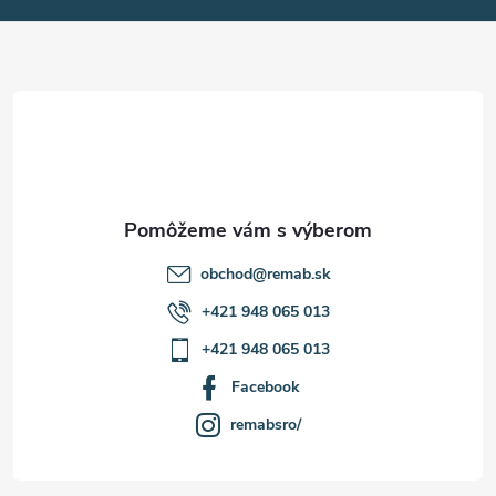
ä
t
i
e
obchod
@
remab.sk
+421 948 065 013
+421 948 065 013
Facebook
remabsro/