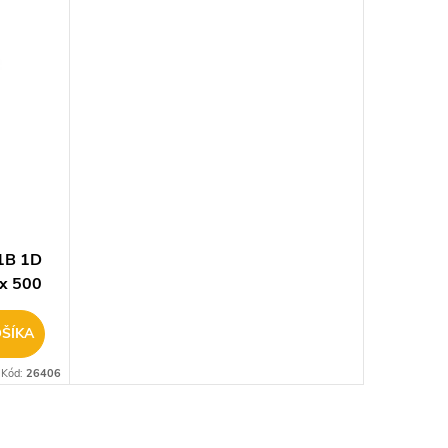
1B 1D
x 500
ŠÍKA
Kód:
26406