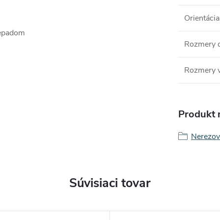
Orientácia
repadom
Rozmery 
Rozmery v
Produkt n
Nerezov
Súvisiaci tovar