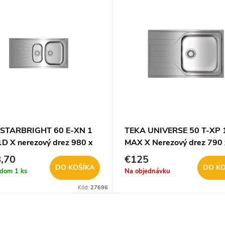
STARBRIGHT 60 E-XN 1
TEKA UNIVERSE 50 T-XP 
1D X nerezový drez 980 x
MAX X Nerezový drez 790 
mm 115150003
mm 115110020
,70
€125
DO KOŠÍKA
DO KO
adom
1 ks
Na objednávku
Kód:
27696