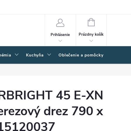
amačný poriadok
Napíšte nám
Moja objednávka
NÁKUPNÝ
KOŠÍK
Prázdny košík
Prihlásenie
hémia
Kuchyňa
Oblečenie a pomôcky
Kľučk
RBRIGHT 45 E-XN
erezový drez 790 x
15120037