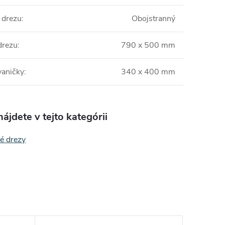
 drezu
:
Obojstranný
drezu
:
790 x 500 mm
aničky
:
340 x 400 mm
ájdete v tejto kategórii
é drezy