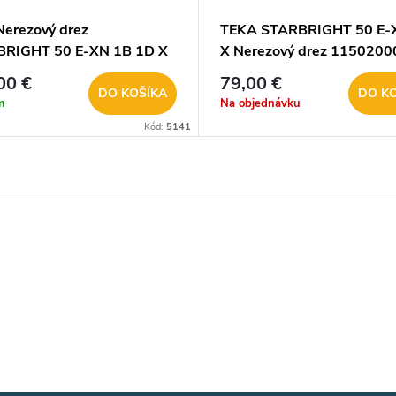
Nerezový drez
TEKA STARBRIGHT 50 E-
RIGHT 50 E-XN 1B 1D X
X Nerezový drez 1150200
 500 mm
00 €
79,00 €
DO KOŠÍKA
DO K
m
Na objednávku
Kód:
5141