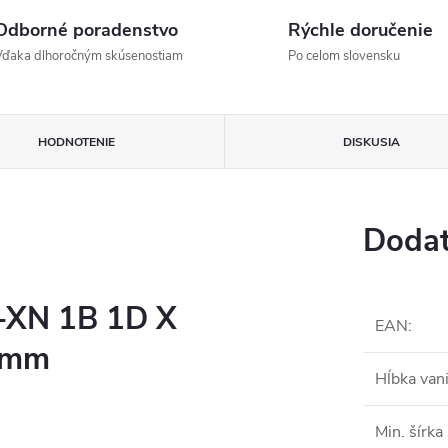
Odborné poradenstvo
Rýchle doručenie
Vďaka dlhoročným skúsenostiam
Po celom slovensku
HODNOTENIE
DISKUSIA
Dodat
-XN 1B 1D X
EAN
:
0 mm
Hĺbka van
Min. šírka