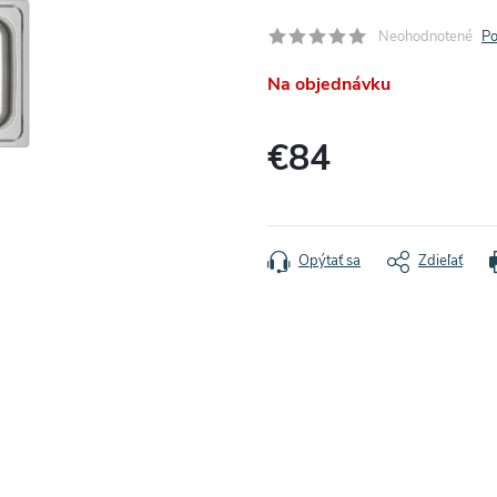
Neohodnotené
Po
Na objednávku
€84
Jednotková
cena:
Opýtať sa
Zdieľať