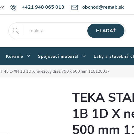
+421 948 065 013
obchod@remab.sk
ky
Podmienky ochrany osobných údajov
Ako nakupovať
Rekl
HĽADAŤ
Kovanie
Spojovací materiál
Laky a stavebná c
 45 E-XN 1B 1D X nerezový drez 790 x 500 mm 115120037
TEKA STA
1B 1D X n
500 mm 1