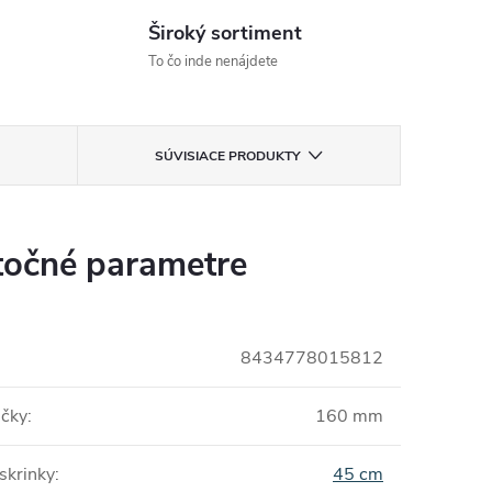
Široký sortiment
To čo inde nenájdete
SÚVISIACE PRODUKTY
očné parametre
8434778015812
ičky
:
160 mm
 skrinky
:
45 cm