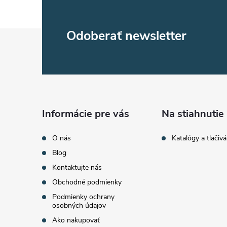
Z
Odoberať newsletter
á
p
ä
Informácie pre vás
Na stiahnutie
t
O nás
Katalógy a tlačivá
Blog
i
Kontaktujte nás
Obchodné podmienky
e
Podmienky ochrany
osobných údajov
Ako nakupovať