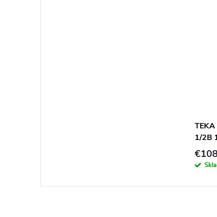
TEKA 
1/2B 
500 
€108
Skl