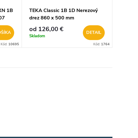
XN 1B
TEKA Classic 1B 1D Nerezový
07
drez 860 x 500 mm
od 126,00 €
OŠÍKA
DETAIL
Skladom
Kód:
10695
Kód:
1764