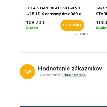
TEKA STARBRIGHT 60 E-XN 1
Teka 
1/2B 1D X nerezový drez 980 x
STARB
500 mm 115150003
860 x
108,70 €
100,
DO KOŠÍKA
Skladom
Sklado
Kód:
27696
Hodnotenie zákazníkov
4,9
1264 hodnotení
Zobraziť recenzie