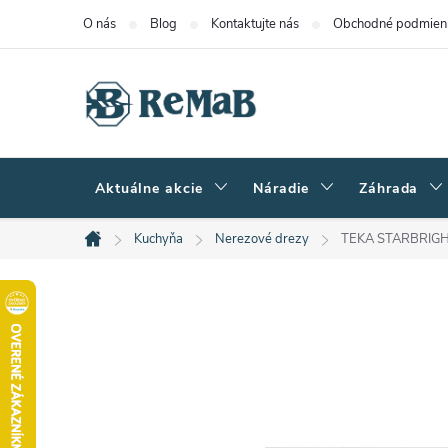
Prejsť
O nás
Blog
Kontaktujte nás
Obchodné podmien
na
obsah
Aktuálne akcie
Náradie
Záhrada
Kuchyňa
Nerezové drezy
TEKA STARBRIGHT
Domov