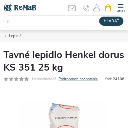
Prejsť
NÁKUPN
KOŠÍK
na
obsah
HĽADAŤ
Lepidlá
Tavné lepidlo Henkel dorus
KS 351 25 kg
Neohodnotené
Podrobnosti hodnotenia
Kód:
24108