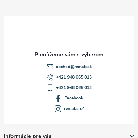
ä
t
i
e
obchod
@
remab.sk
+421 948 065 013
+421 948 065 013
Facebook
remabsro/
Informácie pre vás