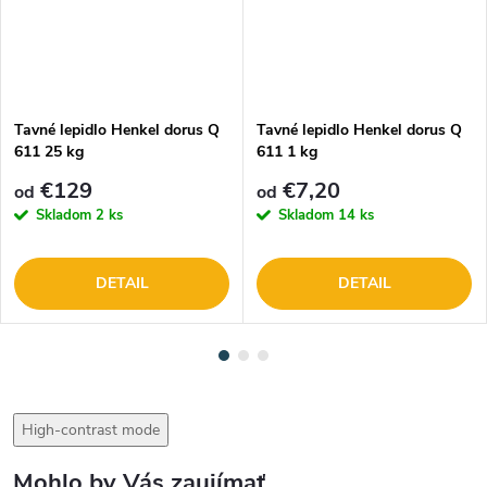
Tavné lepidlo Henkel dorus Q
Tavné lepidlo Henkel dorus Q
611 25 kg
611 1 kg
€129
€7,20
od
od
Skladom
2 ks
Skladom
14 ks
DETAIL
DETAIL
High-contrast mode
Mohlo by Vás zaujímať