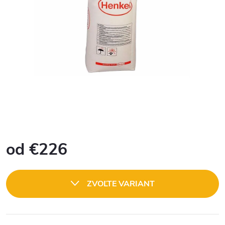
od
€226
Jednotková
cena:
ZVOĽTE VARIANT