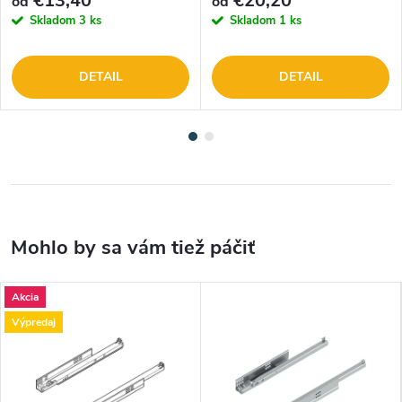
€13,40
€20,20
od
od
Skladom
3 ks
Skladom
1 ks
DETAIL
DETAIL
Akcia
Výpredaj