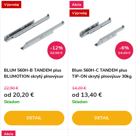
Výpredaj
Akcia
Výpredaj
-12%
-6%
22,90 €
14,20 €
BLUM 560H-B TANDEM plus
Blum 560H-C TANDEM plus
BLUMOTION skrytý plnovýsuv
TIP-ON skrytý plnovýsuv 30kg
30kg, pozink DOPREDAJ
DOPREDAJ
22,90 €
14,20 €
od 20,20 €
od 13,40 €
Skladom
Skladom
DETAIL
DETAIL
Akcia