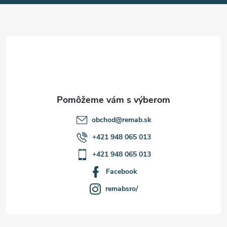
ä
t
i
e
obchod
@
remab.sk
+421 948 065 013
+421 948 065 013
Facebook
remabsro/