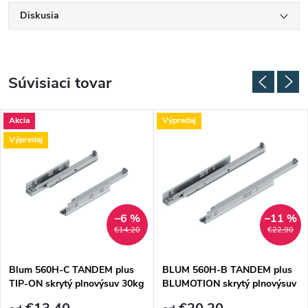
Diskusia
Súvisiaci tovar
Akcia
Výpredaj
Výpredaj
–6 %
–11 %
€14,20
€22,90
Blum 560H-C TANDEM plus
BLUM 560H-B TANDEM plus
TIP-ON skrytý plnovýsuv 30kg
BLUMOTION skrytý plnovýsuv
DOPREDAJ
30kg, pozink DOPREDAJ