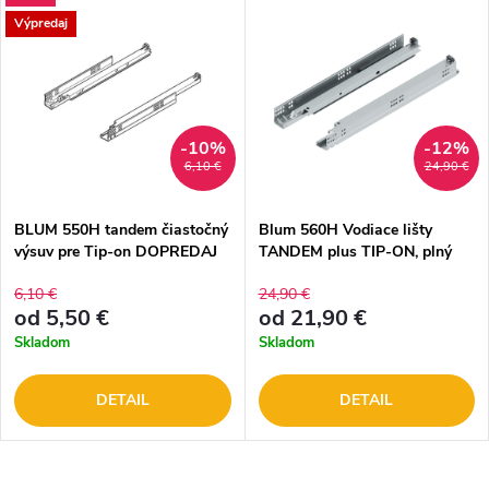
Výpredaj
-10%
-12%
6,10 €
24,90 €
BLUM 550H tandem čiastočný
Blum 560H Vodiace lišty
výsuv pre Tip-on DOPREDAJ
TANDEM plus TIP-ON, plný
výsuv 30 kg DOPREDAJ
6,10 €
24,90 €
od 5,50 €
od 21,90 €
Skladom
Skladom
DETAIL
DETAIL