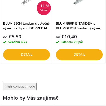
–11 %
€6,10
BLUM 550H tandem čiastočný
BLUM 550F-B TANDEM s
výsuv pre Tip-on DOPREDAJ
BLUMOTION čiastočný výsuv,
30kg, na 17–19mm dosku
€5,50
€10,40
od
od
Skladom
6 ks
Skladom
20 pár
DETAIL
DETAIL
High-contrast mode
Mohlo by Vás zaujímať