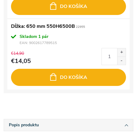
DO KOŠÍKA
Dĺžka: 650 mm 550H6500B
22955
Skladom
1 pár
EAN:
9002617789515
€14,90
€14,05
DO KOŠÍKA
Popis produktu