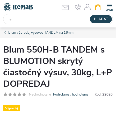
Prejsť
NÁKUPN
KOŠÍK
na
obsah
HĽADAŤ
Blum výpredaj výsuvov TANDEM na 16mm
Blum 550H-B TANDEM s
BLUMOTION skrytý
čiastočný výsuv, 30kg, L+P
DOPREDAJ
Neohodnotené
Podrobnosti hodnotenia
Kód:
22020
Výpredaj