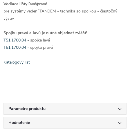
Vodiace lišty ľavé/pravé
pre systémy vedení TANDEM - technika so spojkou - čiastočný
výsuv
Spojku pravú a ľavú je nutné objednať zvlášť!
T51.1700.04
- spojka ľavá
T51.1700.04
- spojka pravá
Katalógový list
Parametre produktu
Hodnotenie