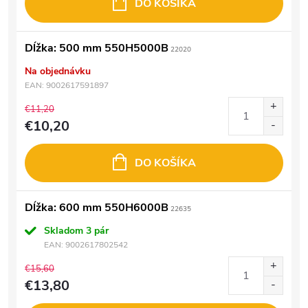
DO KOŠÍKA
Dĺžka: 500 mm 550H5000B
22020
Na objednávku
EAN:
9002617591897
€11,20
€10,20
DO KOŠÍKA
Dĺžka: 600 mm 550H6000B
22635
Skladom
3 pár
EAN:
9002617802542
€15,60
€13,80