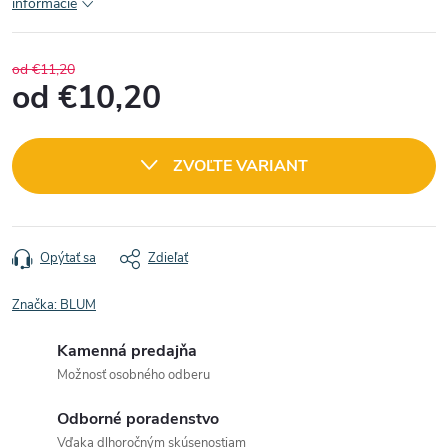
informácie
od €11,20
od
€10,20
Jednotková
cena:
ZVOĽTE VARIANT
Opýtať sa
Zdieľať
Značka:
BLUM
Kamenná predajňa
Možnosť osobného odberu
Odborné poradenstvo
Vďaka dlhoročným skúsenostiam