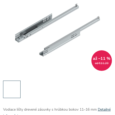
až –11 %
od €11,20
Vodiace lišty drevené zásuvky s hrúbkou bokov 11–16 mm
Detailné