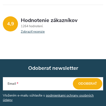
Hodnotenie zákazníkov
4,9
1264 hodnotení
Zobraziť recenzie
Odoberať newsletter
Z
Email
ODOBERAŤ
á
Vložením e-mailu súhlasíte s
podmienkami ochrany osobných
p
údajov