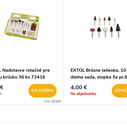
 Nadstavce rotačné pre
EXTOL Brúsne telieska, 10
u brúsku 36 ks 73416
dielna sada, stopka 5x pr
5x pr.3mm 1822
 €
4,00 €
DO KOŠÍKA
DO K
m
Na objednávku
Kód:
26165