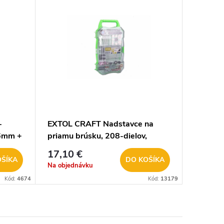
-
EXTOL CRAFT Nadstavce na
.6mm +
priamu brúsku, 208-dielov,
Ø3,2mm, 903771
17,10 €
OŠÍKA
DO KOŠÍKA
Na objednávku
Kód:
4674
Kód:
13179