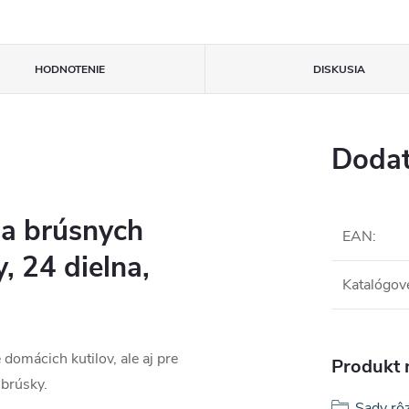
HODNOTENIE
DISKUSIA
Dodat
a brúsnych
EAN
:
, 24 dielna,
Katalógové
domácich kutilov, ale aj pre
Produkt n
 brúsky.
Sady rôz