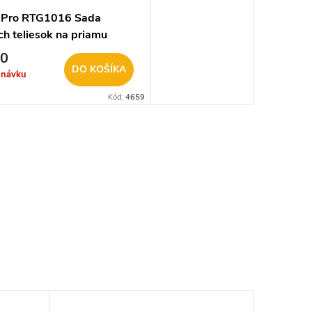
 Pro RTG1016 Sada
ch teliesok na priamu
 116 dielna 2230049
40
DO KOŠÍKA
dnávku
Kód:
4659