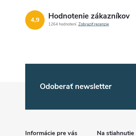
Hodnotenie zákazníkov
4,9
1264 hodnotení
Zobraziť recenzie
Z
Odoberať newsletter
á
p
ä
Informácie pre vás
Na stiahnutie