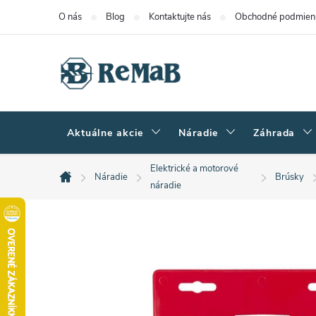
Prejsť
O nás
Blog
Kontaktujte nás
Obchodné podmien
na
obsah
Aktuálne akcie
Náradie
Záhrada
Elektrické a motorové
Náradie
Brúsky
Domov
náradie