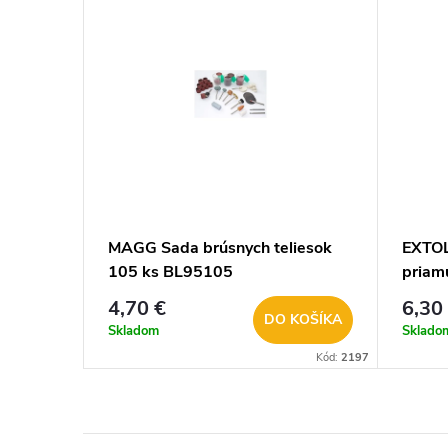
MAGG Sada brúsnych teliesok
EXTOL
105 ks BL95105
priam
4,70 €
6,30
DO KOŠÍKA
Skladom
Sklado
Kód:
2197