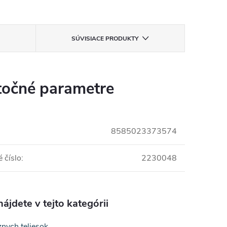
SÚVISIACE PRODUKTY
očné parametre
8585023373574
 číslo
:
2230048
ájdete v tejto kategórii
nych teliesok