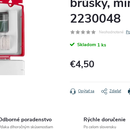
brúsky, min
2230048
Neohodnotené
Po
Skladom
1 ks
€4,50
Jednotková
cena:
Opýtať sa
Zdieľať
Odborné poradenstvo
Rýchle doručenie
Vďaka dlhoročným skúsenostiam
Po celom slovensku