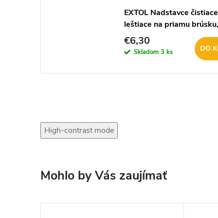
EXTOL Nadstavce čistiace
leštiace na priamu brúsku
20ks 73417
€6,30
DO K
Skladom
3 ks
High-contrast mode
Mohlo by Vás zaujímať