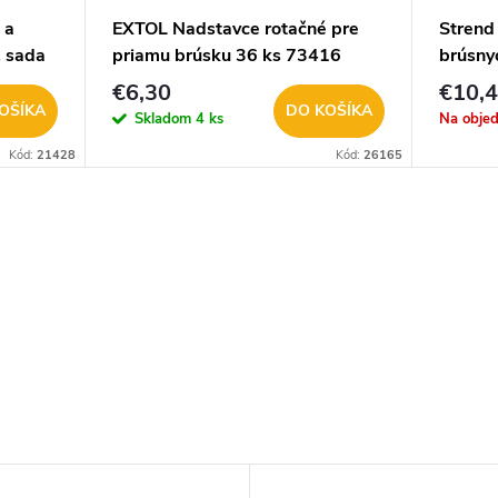
 a
EXTOL Nadstavce rotačné pre
Strend
, sada
priamu brúsku 36 ks 73416
brúsny
brúsku
€6,30
€10,
OŠÍKA
DO KOŠÍKA
Skladom
4 ks
Na obje
Kód:
21428
Kód:
26165