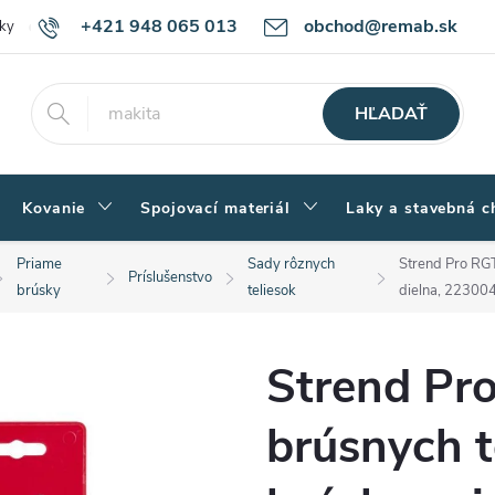
+421 948 065 013
obchod@remab.sk
ky
Podmienky ochrany osobných údajov
Ako nakupovať
Rekl
HĽADAŤ
Kovanie
Spojovací materiál
Laky a stavebná c
Priame
Sady rôznych
Strend Pro RGT
Príslušenstvo
brúsky
teliesok
dielna, 22300
Strend Pr
brúsnych t