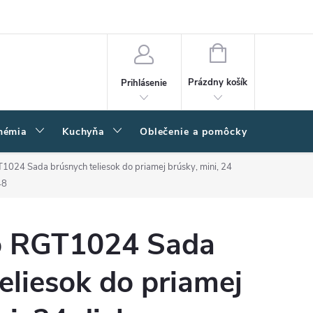
amačný poriadok
Napíšte nám
Moja objednávka
NÁKUPNÝ
KOŠÍK
Prázdny košík
Prihlásenie
hémia
Kuchyňa
Oblečenie a pomôcky
Kľučk
1024 Sada brúsnych teliesok do priamej brúsky, mini, 24
48
o RGT1024 Sada
eliesok do priamej