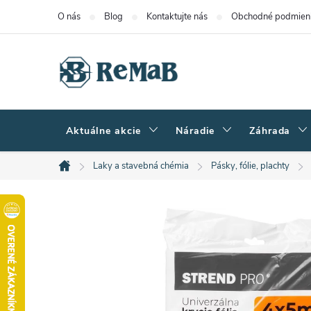
Prejsť
O nás
Blog
Kontaktujte nás
Obchodné podmien
na
obsah
Aktuálne akcie
Náradie
Záhrada
Laky a stavebná chémia
Pásky, fólie, plachty
Domov