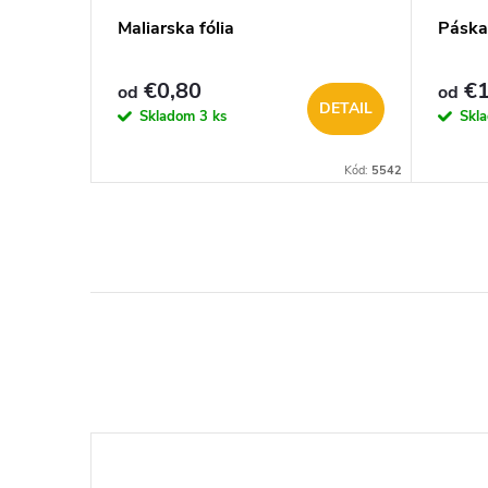
y
Maliarska fólia
Páska
37292
€0,80
€1
od
od
DETAIL
Skladom
3 ks
Skl
KOŠÍKA
Kód:
17834
Kód:
5542