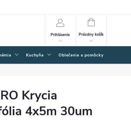
amačný poriadok
Napíšte nám
Moja objednávka
NÁKUPNÝ
KOŠÍK
Prázdny košík
Prihlásenie
hémia
Kuchyňa
Oblečenie a pomôcky
Kľučk
RO Krycia
 fólia 4x5m 30um