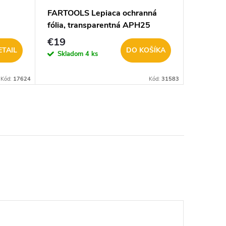
FARTOOLS Lepiaca ochranná
WESTBER
fólia, transparentná APH25
zakrýv
212030
€19
€6,50
ETAIL
DO KOŠÍKA
Skladom
4 ks
Sklad
3 balenie
Kód:
17624
Kód:
31583