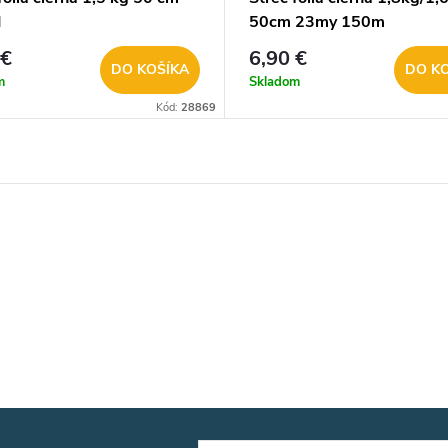
I
50cm 23my 150m
 €
6,90 €
DO KOŠÍKA
DO K
m
Skladom
Kód:
28869