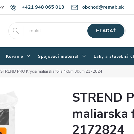
+421 948 065 013
obchod@remab.sk
ky
Podmienky ochrany osobných údajov
Ako nakupovať
Rekl
HĽADAŤ
Kovanie
Spojovací materiál
Laky a stavebná c
STREND PRO Krycia maliarska fólia 4x5m 30um 2172824
STREND P
maliarska
2172824