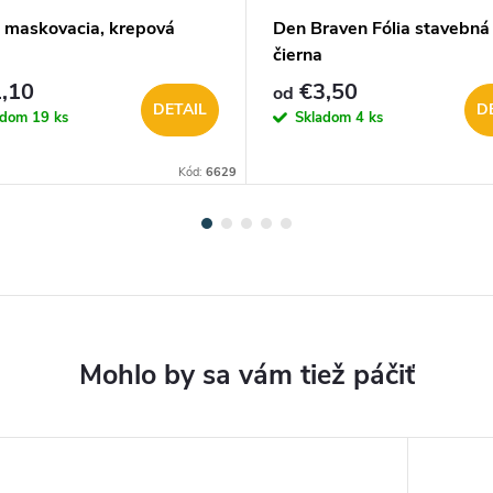
 maskovacia, krepová
Den Braven Fólia stavebná
čierna
,10
€3,50
od
DETAIL
D
adom
19 ks
Skladom
4 ks
Kód:
6629