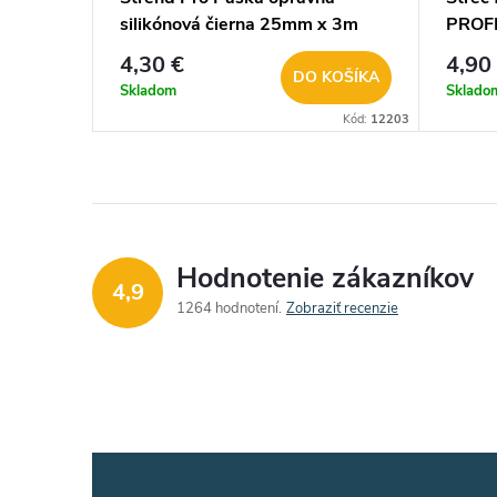
silikónová čierna 25mm x 3m
PROF
2173192
4,30 €
4,90
DO KOŠÍKA
Skladom
Sklado
Kód:
12203
Hodnotenie zákazníkov
4,9
1264 hodnotení
Zobraziť recenzie