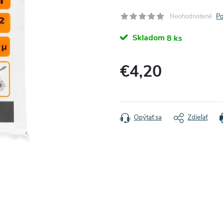
Neohodnotené
Po
Skladom
8 ks
€4,20
Jednotková
cena:
Opýtať sa
Zdieľať