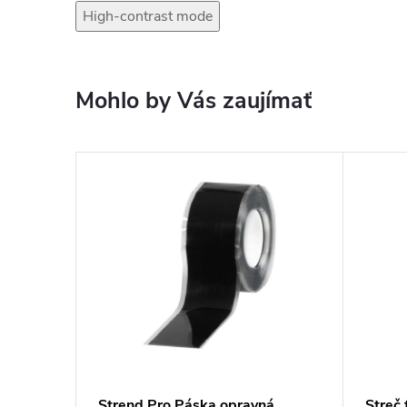
High-contrast mode
Mohlo by Vás zaujímať
Strend Pro Páska opravná
Streč 