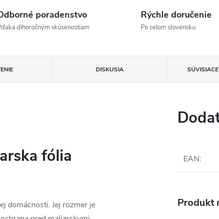
Odborné poradenstvo
Rýchle doručenie
Vďaka dlhoročným skúsenostiam
Po celom slovensku
ENIE
DISKUSIA
SÚVISIAC
Dodat
rska fólia
EAN
:
Produkt n
ej domácnosti. Jej rozmer je
o ochrana pred maliarskymi