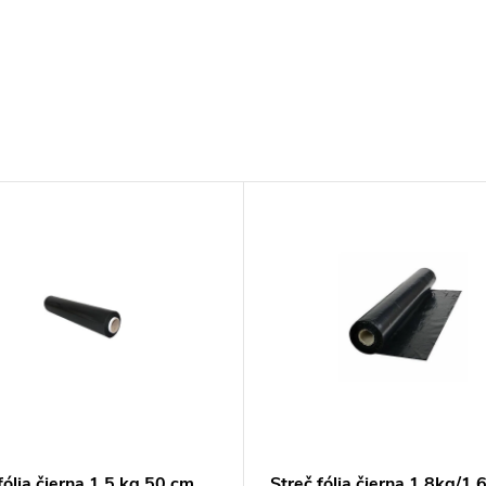
fólia čierna 1,5 kg 50 cm
Streč fólia čierna 1,8kg/1,