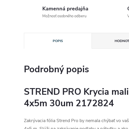
Kamenná predajňa
Možnosť osobného odberu
POPIS
HODNOT
Podrobný popis
STREND PRO Krycia malia
4x5m 30um 2172824
Zakrývacia fólia Strend Pro by nemala chýbať vo vaš
4x5 m. Slúži na zakrývanie podlahy a nábytku a ak