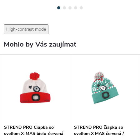
High-contrast mode
Mohlo by Vás zaujímať
STREND PRO Čiapka so
STREND PRO čiapka so
svetlom X-MAS bielo-červená
svetlom X MAS červená /
L 3133510
zelená