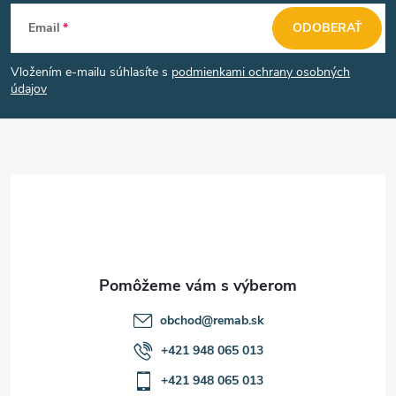
Z
Email
ODOBERAŤ
á
Vložením e-mailu súhlasíte s
podmienkami ochrany osobných
p
údajov
ä
t
i
e
obchod
@
remab.sk
+421 948 065 013
+421 948 065 013