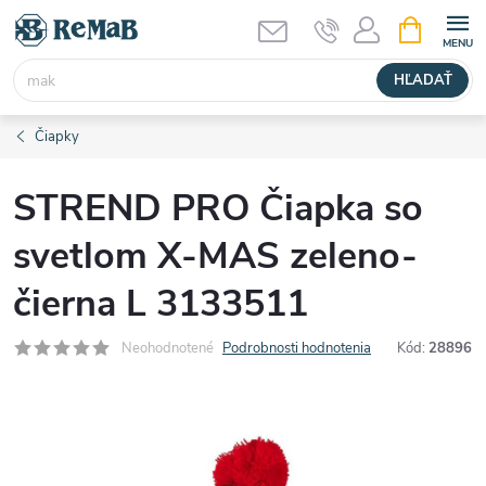
Prejsť
NÁKUPN
KOŠÍK
na
obsah
HĽADAŤ
Čiapky
STREND PRO Čiapka so
svetlom X-MAS zeleno-
čierna L 3133511
Neohodnotené
Podrobnosti hodnotenia
Kód:
28896