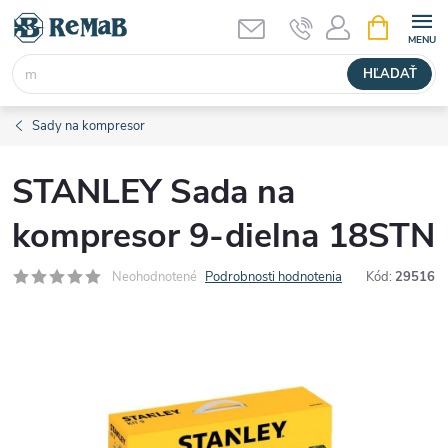
Prejsť
NÁKUPN
KOŠÍK
na
obsah
HĽADAŤ
Sady na kompresor
STANLEY Sada na
kompresor 9-dielna 18STN
Neohodnotené
Podrobnosti hodnotenia
Kód:
29516