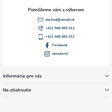
e
obchod
@
remab.sk
+421 948 065 013
+421 948 065 013
Facebook
remabsro/
Informácie pre vás
Na stiahnutie