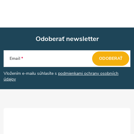
Odoberať newsletter
Z
Email
ODOBERAŤ
á
Vložením e-mailu súhlasíte s
podmienkami ochrany osobných
p
údajov
ä
t
i