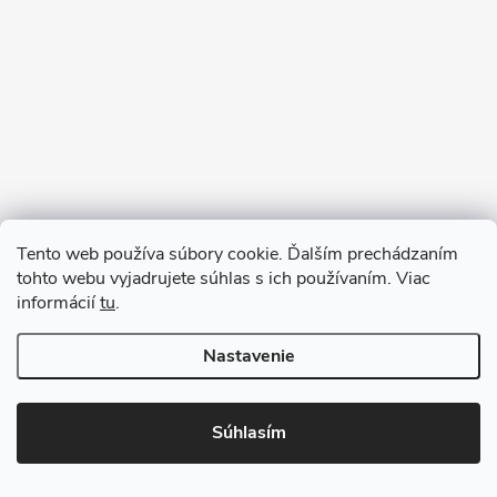
Sledovať na Instagrame
Tento web používa súbory cookie. Ďalším prechádzaním
tohto webu vyjadrujete súhlas s ich používaním. Viac
informácií
tu
.
Nastavenie
Copyright 2026
remab.sk
. Všetky práva vyhradené.
Súhlasím
Vytvoril Shoptet