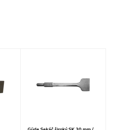
Güde Sekáč široký SK 30 mm /