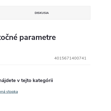
DISKUSIA
očné parametre
4015671400741
ájdete v tejto kategórii
nná stopka