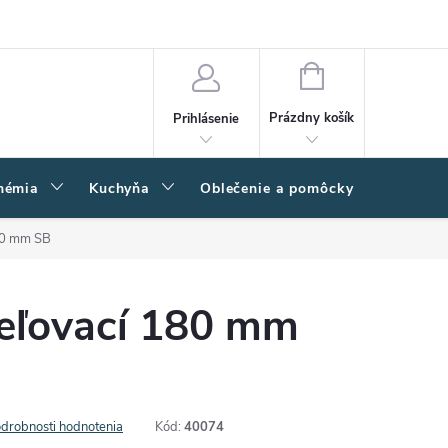
amačný poriadok
Napíšte nám
Moja objednávka
NÁKUPNÝ
KOŠÍK
Prázdny košík
Prihlásenie
hémia
Kuchyňa
Oblečenie a pomôcky
Kľučk
80 mm SB
eľovací 180 mm
drobnosti hodnotenia
Kód:
40074