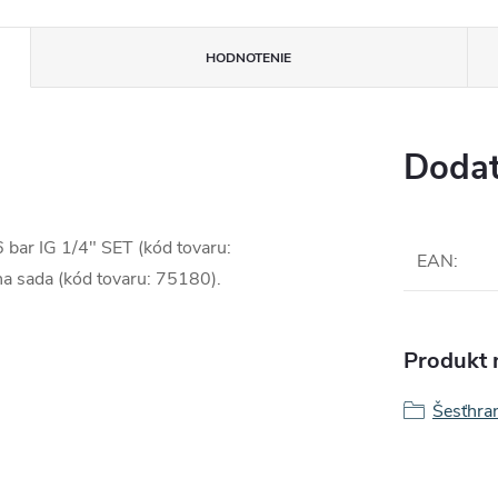
HODNOTENIE
Dodat
 bar IG 1/4" SET (kód tovaru:
EAN
:
a sada (kód tovaru: 75180).
Produkt n
Šesťhra