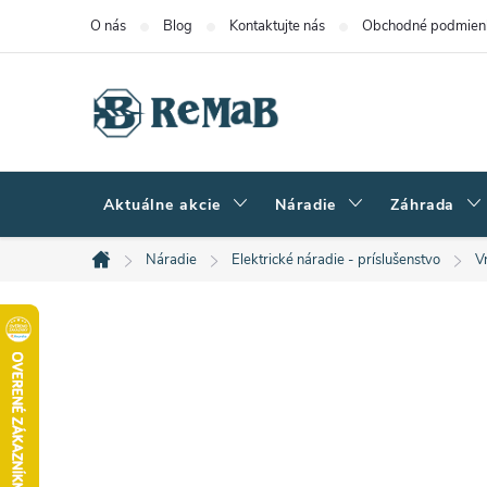
Prejsť
O nás
Blog
Kontaktujte nás
Obchodné podmien
na
obsah
Aktuálne akcie
Náradie
Záhrada
Náradie
Elektrické náradie - príslušenstvo
V
Domov