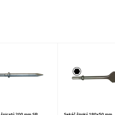
 špicatý 200 mm SB
Sekáč široký 180x50 mm