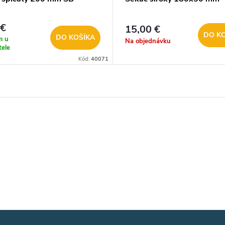
 €
15,00 €
DO K
DO KOŠÍKA
m u
Na objednávku
tele
Kód:
40071