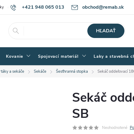
+421 948 065 013
obchod@remab.sk
ky
Podmienky ochrany osobných údajov
Ako nakupovať
Rekl
HĽADAŤ
Kovanie
Spojovací materiál
Laky a stavebná c
rtáky a sekáče
Sekáče
Šesťhranná stopka
Sekáč oddeľovací 1
Sekáč odd
SB
Neohodnotené
Po