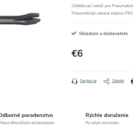
Oddeľovací sekáč pre Pneumatické
Pneumatické sekacie kladivo PRO,
Skladom u dodavatele
€6
Jednotková
cena:
Opýtať sa
Zdieľať
Odborné poradenstvo
Rýchle doručenie
Vďaka dlhoročným skúsenostiam
Po celom slovensku