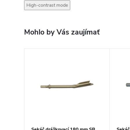
High-contrast mode
Mohlo by Vás zaujímať
Sekáč drážkovací 180 mm SB
Sekáč