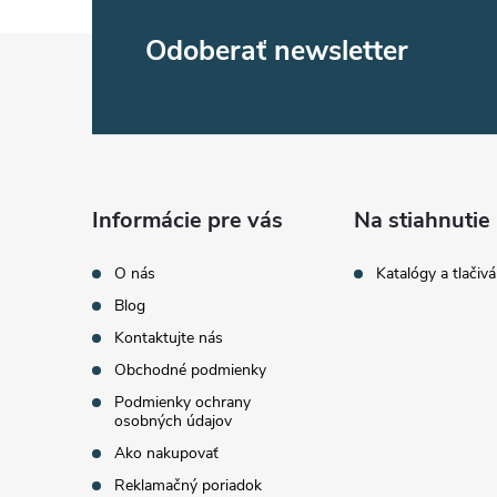
Z
Odoberať newsletter
á
p
ä
Informácie pre vás
Na stiahnutie
t
O nás
Katalógy a tlačivá
Blog
i
Kontaktujte nás
Obchodné podmienky
e
Podmienky ochrany
osobných údajov
Ako nakupovať
Reklamačný poriadok