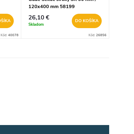
120x400 mm 58199
26,10 €
OŠÍKA
DO KOŠÍKA
Skladom
Kód:
40078
Kód:
26856