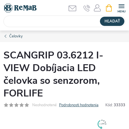
Prejsť
NÁKUPN
KOŠÍK
na
obsah
HĽADAŤ
Čelovky
SCANGRIP 03.6212 I-
VIEW Dobíjacia LED
čelovka so senzorom,
FORLIFE
Neohodnotené
Podrobnosti hodnotenia
Kód:
33333