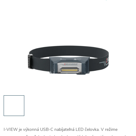
I-VIEW je výkonná USB-C nabíjateľná LED čelovka. V režime