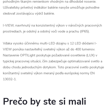
pohodlným tkaným remienkom vhodným na dlhodobé nosenie.
Užívateľsky prívetivý indikátor batérie navyše umožňuje pohodlne
sledovať zostávajúcu výdrž batérie.
I-VIEW, navrhnutý na konzistentný výkon v náročných pracovných
prostrediach, je odolný a odolný voči vode a prachu (IP65).
Vďaka vysoko účinnému multi-LED dizajnu s 12 LED diódami I-
VIEW ponúka nastaviteľný svetelný výkon až do 400 lumenov.
Nastavenie OPTILight poskytuje požadované osvetlenie (LUX) v
typickej pracovnej situácii, čím zabezpečuje optimalizované svetlo a
dobu chodu jednoduchým dotykom. Toto pracovné svetlo poskytuje
konštantný svetelný výkon meraný podľa európskej normy EN
13032-1.
Prečo by ste si mali