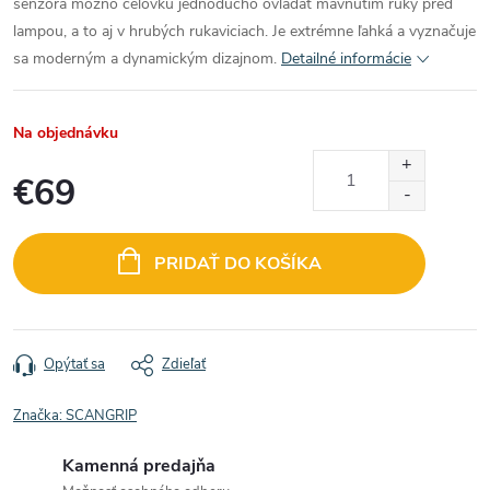
senzora možno čelovku jednoducho ovládať mávnutím ruky pred
lampou, a to aj v hrubých rukaviciach. Je extrémne ľahká a vyznačuje
sa moderným a dynamickým dizajnom.
Detailné informácie
Na objednávku
€69
Jednotková
cena:
PRIDAŤ DO KOŠÍKA
Opýtať sa
Zdieľať
Značka:
SCANGRIP
Kamenná predajňa