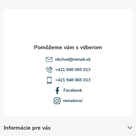
t
i
e
obchod
@
remab.sk
+421 948 065 013
+421 948 065 013
Facebook
remabsro/
Informácie pre vás