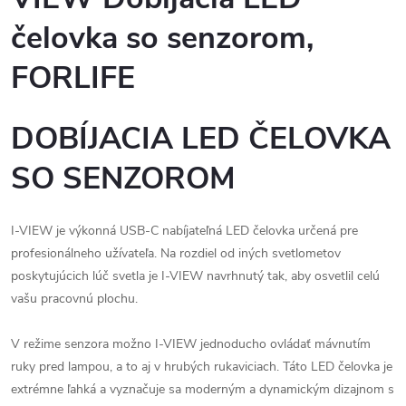
čelovka so senzorom,
FORLIFE
DOBÍJACIA LED ČELOVKA
SO SENZOROM
I-VIEW je výkonná USB-C nabíjateľná LED čelovka určená pre
profesionálneho užívateľa. Na rozdiel od iných svetlometov
poskytujúcich lúč svetla je I-VIEW navrhnutý tak, aby osvetlil celú
vašu pracovnú plochu.
V režime senzora možno I-VIEW jednoducho ovládať mávnutím
ruky pred lampou, a to aj v hrubých rukaviciach. Táto LED čelovka je
extrémne ľahká a vyznačuje sa moderným a dynamickým dizajnom s