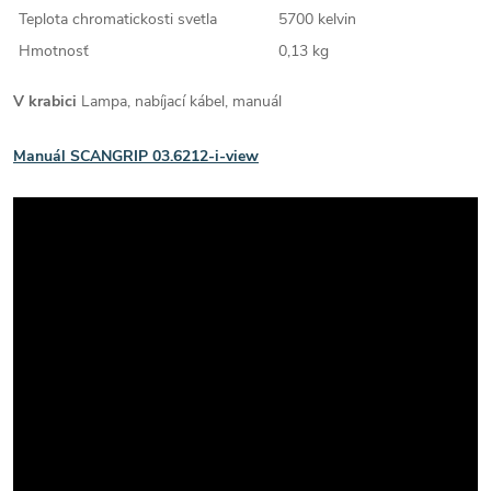
Teplota chromatickosti svetla
5700 kelvin
Hmotnosť
0,13 kg
V krabici
Lampa, nabíjací kábel, manuál
Manuál SCANGRIP 03.6212-i-view