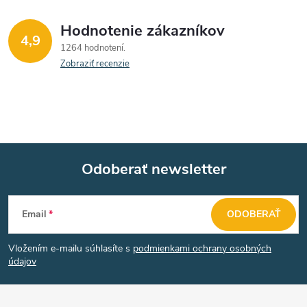
Hodnotenie zákazníkov
4,9
1264 hodnotení
Zobraziť recenzie
Odoberať newsletter
Z
Email
ODOBERAŤ
á
Vložením e-mailu súhlasíte s
podmienkami ochrany osobných
p
údajov
ä