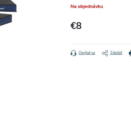
Na objednávku
€8
Jednotková
cena:
Opýtať sa
Zdieľať