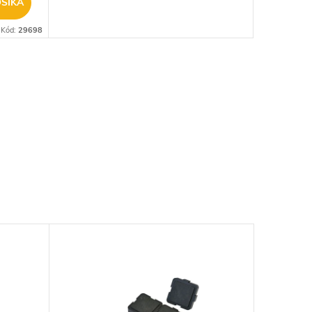
ŠÍKA
Kód:
29698