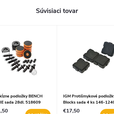
Súvisiaci tovar
skĺzne podložky BENCH
IGM Protišmykové podložk
E sada 28dl. 518609
Blocks sada 4 ks 146-124
,50
€17,50