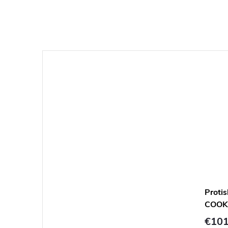
Proti
COOKI
€101