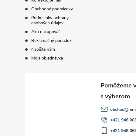
Kontaktujte nás
Obchodné podmienky
e
Podmienky ochrany
osobných údajov
Ako nakupovať
Reklamačný poriadok
Napíšte nám
Moja objednávka
obchod
@
rem
+421 948 06
+421 948 06