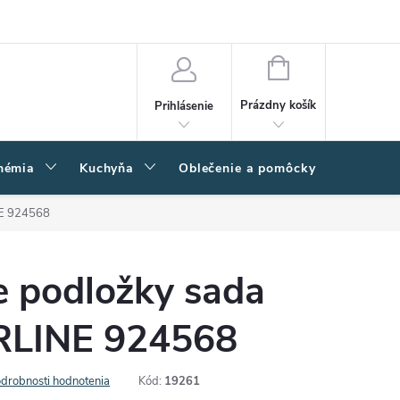
amačný poriadok
Napíšte nám
Moja objednávka
NÁKUPNÝ
KOŠÍK
Prázdny košík
Prihlásenie
hémia
Kuchyňa
Oblečenie a pomôcky
Kľučk
NE 924568
e podložky sada
RLINE 924568
drobnosti hodnotenia
Kód:
19261