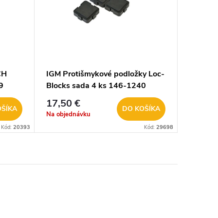
CH
IGM Protišmykové podložky Loc-
9
Blocks sada 4 ks 146-1240
17,50 €
OŠÍKA
DO KOŠÍKA
Na objednávku
Kód:
20393
Kód:
29698