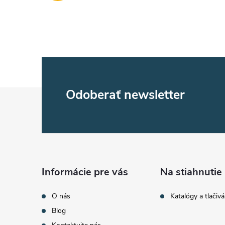
Z
Odoberať newsletter
á
p
ä
Informácie pre vás
Na stiahnutie
t
O nás
Katalógy a tlačivá
Blog
i