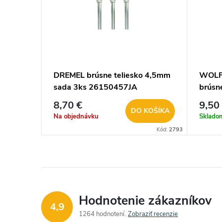
DREMEL brúsne teliesko 4,5mm
WOLF
sada 3ks 26150457JA
brúsn
8,70 €
9,50
DO KOŠÍKA
Na objednávku
Sklado
Kód:
2793
Hodnotenie zákazníkov
4,9
1264 hodnotení
Zobraziť recenzie