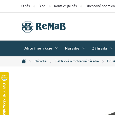
Prejsť
O nás
Blog
Kontaktujte nás
Obchodné podmien
na
obsah
Aktuálne akcie
Náradie
Záhrada
Náradie
Elektrické a motorové náradie
Brús
Domov