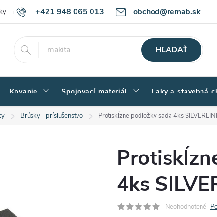
+421 948 065 013
obchod@remab.sk
ky
Podmienky ochrany osobných údajov
Ako nakupovať
Rekl
HĽADAŤ
Kovanie
Spojovací materiál
Laky a stavebná c
ky
Brúsky - príslušenstvo
Protiskĺzne podložky sada 4ks SILVERLI
Protiskĺzn
4ks SILVE
Neohodnotené
Po