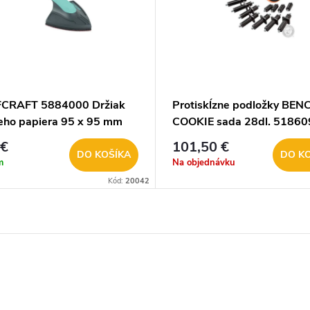
CRAFT 5884000 Držiak
Protiskĺzne podložky BEN
eho papiera 95 x 95 mm
COOKIE sada 28dl. 51860
 €
101,50 €
DO KOŠÍKA
DO K
m
Na objednávku
Kód:
20042