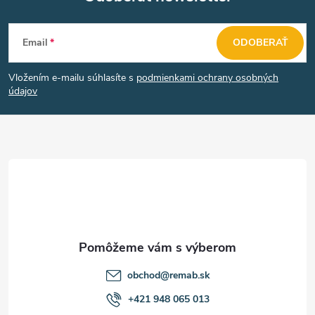
Z
Email
ODOBERAŤ
á
Vložením e-mailu súhlasíte s
podmienkami ochrany osobných
p
údajov
ä
t
i
e
obchod
@
remab.sk
+421 948 065 013