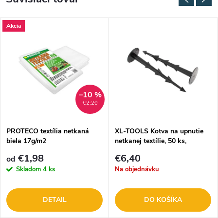
Akcia
–10 %
€2,20
PROTECO textília netkaná
XL-TOOLS Kotva na upnutie
biela 17g/m2
netkanej textílie, 50 ks,
2.ATS14
€1,98
€6,40
od
Skladom
4 ks
Na objednávku
DETAIL
DO KOŠÍKA