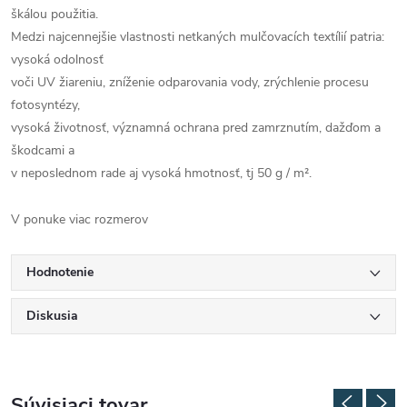
škálou použitia.
Medzi najcennejšie vlastnosti netkaných mulčovacích textílií patria:
vysoká odolnosť
voči UV žiareniu, zníženie odparovania vody, zrýchlenie procesu
fotosyntézy,
vysoká životnosť, významná ochrana pred zamrznutím, dažďom a
škodcami a
v neposlednom rade aj vysoká hmotnosť, tj 50 g / m².
V ponuke viac rozmerov
Hodnotenie
Diskusia
Súvisiaci tovar