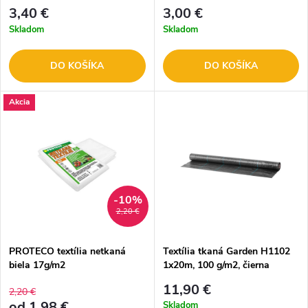
2172107
247687
3,40 €
3,00 €
Skladom
Skladom
DO KOŠÍKA
DO KOŠÍKA
Akcia
-10%
2,20 €
PROTECO textília netkaná
Textília tkaná Garden H1102
biela 17g/m2
1x20m, 100 g/m2, čierna
217141
11,90 €
2,20 €
od 1,98 €
Skladom