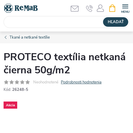
Prejsť
NÁKUPN
KOŠÍK
na
obsah
HĽADAŤ
Tkané a netkané textílie
PROTECO textília netkaná
čierna 50g/m2
Neohodnotené
Podrobnosti hodnotenia
Kód:
26248-5
Akcia