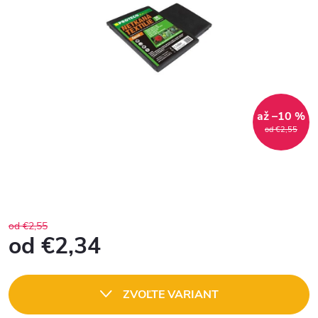
až –10 %
od €2,55
od €2,55
od
€2,34
Jednotková
cena:
ZVOĽTE VARIANT