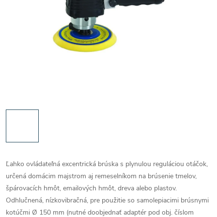
Ľahko ovládateľná excentrická brúska s plynulou reguláciou otáčok,
určená domácim majstrom aj remeselníkom na brúsenie tmelov,
špárovacích hmôt, emailových hmôt, dreva alebo plastov.
Odhlučnená, nízkovibračná, pre použitie so samolepiacimi brúsnymi
kotúčmi Ø 150 mm (nutné doobjednať adaptér pod obj. číslom