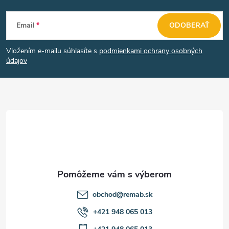
Z
Email
ODOBERAŤ
á
Vložením e-mailu súhlasíte s
podmienkami ochrany osobných
p
údajov
ä
t
i
e
obchod
@
remab.sk
+421 948 065 013