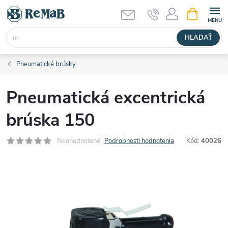
Prejsť
NÁKUPN
KOŠÍK
na
obsah
HĽADAŤ
Pneumatické brúsky
Pneumatická excentrická
brúska 150
Neohodnotené
Podrobnosti hodnotenia
Kód:
40026